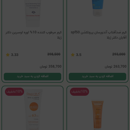
كرم ضدآفتاب آندورسان پروتكشن spf50
کرم مرطوب کننده 10% اوره اوسرین دکتر
آقایان دكتر ژيلا
ژیلا
398,500
293,000
3.33
3.5
263,700
تومان
358,700
تومان
اضافه کردن به سبد خرید
اضافه کردن به سبد خرید
10%
تخفیف
10%
تخفیف