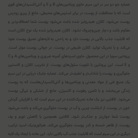
عصاره جو دو سر در این سرم حاوی ویتامین‌های B و E و آنتی‌اکسیدان‌های قوی
است که با محافظت از پوست در برابر استرس‌های محیطی، مانع از پیری زودرس
پوست می‌شود. کلاژن هیدرولیز شده باعث می‌شود پوست شما انعطاف‌پذیر و
مقاوم باشد و دچار چین‌وچروک نشود. کلاژن هیدرولیز شده یک نوع کلاژن است
که قابلیت جذب بالایی در پوست دارد و به راحتی به لایه‌های عمیق پوست نفوذ
می‌کند و با تحریک تولید کلاژن طبیعی در پوست، در جوانی پوست موثر است.
پروتئین سویا در این محصول حاوی اسیدهای آمینه ضروری و ویتامین‌های A و C
و E است. این پروتئین با تقویت سلول‌های پوست، از تخریب کلاژن و الاستین
جلوگیری و پوست را شاداب‌تر و لطیف‌تر می‌کند. عصاره جلبک دریایی در این سرم
یک منبع غنی از مواد معدنی و ویتامین‌ها و آنتی‌اکسیدان‌هاست که به پوست
زندگی می‌بخشد و با تامین رطوبت و اکسیژن، مانع از خشکی و تیرگی پوست
می‌شود. کافئین نیز یک ماده تحریک‌کننده در این سرم است که با افزایش گردش
خون در پوست، از انباشت چربی و آب در پوست جلوگیری می‌کند و باعث می‌شود
پوست شما جوان‌تر و جذاب‌تر شود. کافئین همچنین با کاهش تورم و پف
پوست، از ظاهر خسته و کدر پوست جلوگیری می‌کند. هیالورونیک اسید ترکیب
دیگری در این سرم است که قابلیت جذب آب بالایی دارد. این ماده با ایجاد یک لایه