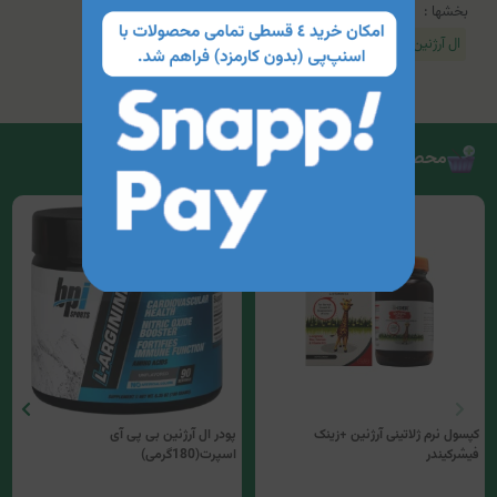
بخشها :
ال آرژنین - L-Arginine
محصولات مرتبط
کپسول نرم ژلاتینی آرژنین +زینک
پودر ال آرژنین بی پی آی
فیشرکیندر
اسپرت(180گرمی)