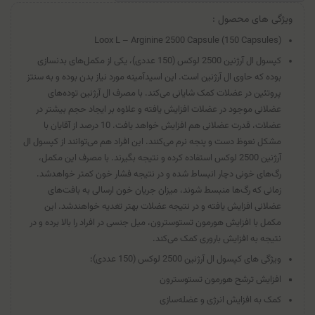
ویژگی های محصول :
Loox L – Arginine 2500 Capsule (150 Capsules)
کپسول ال آرژنين 2500 لوكس (150 عددی)، یکی از مکمل‌های بدنسازی
بوده که حاوی ال آرژنین است. این اسیدآمینه مورد نیاز بدن بوده و به سنتز
پروتئین در عضلات کمک شایانی می‌کند. با مصرف ال آرژنین توده‌های
عضلانی موجود در عضلات افزایش یافته و علاوه بر ایجاد حجم بیشتر در
عضلات، قدرت عضلانی هم افزایش خواهد یافت. 10 درصد از آقایان با
مشکل نعوظ دست و پنجه نرم می‌کنند. این افراد هم می‌توانند از کپسول ال
آرژنين 2500 لوكس استفاده کرده و نتیجه بگیرند. با مصرف این مکمل،
رگ‌های خونی دچار انبساط شده و در نتیجه فشار خون کمتر خواهدشد.
زمانی که رگ‌ها منبسط شوند، میزان جریان خون ارسالی به بافت‌های
عضلانی افزایش یافته و در نتیجه عضلات بهتر تغدیه خواهندشد. این
مکمل با افزایش هورمون تستوسترون، میل جنسی در افراد را بالا برده و در
نتیجه به افزایش باروری کمک می‌کند.
ویژگی های کپسول ال آرژنين 2500 لوكس (150 عددی):
افزایش ترشح هورمون تستوسترون
کمک به افزایش انرژی و عضله‌سازی