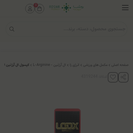
0
صفحه اصلی
مکمل های ورزشی
انرژی زا
ال آرژنین - L-Arginine
کپسول ال آرژنين 2500 لوكس
کدکالا: