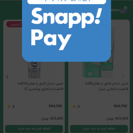
محصولات مرتبط
20%
تخفیف
20%
تخفیف
خمیر دندان کامل با علکرد8گانه
خمیر دندان کامل با علکرد10گانه
کانفیدنت(چایی سبز)
کانفیدنت(حاوی ویتامین C)
504,700
504,700
5
5
403,800
تومان
403,800
تومان
اضافه کردن به سبد خرید
اضافه کردن به سبد خرید