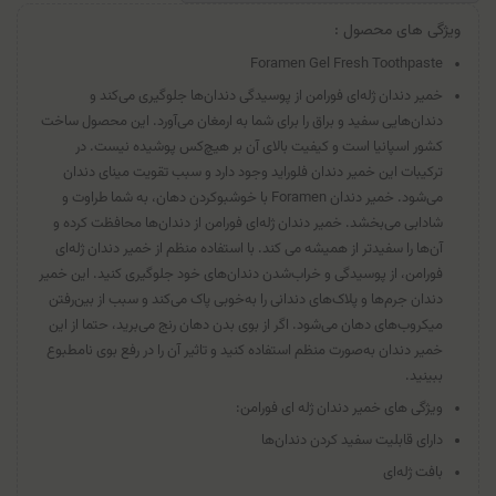
ویژگی های محصول :
Foramen Gel Fresh Toothpaste
خمیر دندان ژله‌ای فورامن از پوسیدگی دندان‌ها جلوگیری می‌کند و
دندان‌هایی سفید و براق را برای شما به ارمغان می‌آورد. این محصول ساخت
کشور اسپانیا است و کیفیت بالای آن بر هیچ‌کس پوشیده نیست. در
ترکیبات این خمیر دندان فلوراید وجود دارد و سبب تقویت مینای دندان
می‌شود. خمیر دندان Foramen با خوشبوکردن دهان، به شما طراوت و
شادابی می‌بخشد. خمیر دندان ژله‌ای فورامن از دندان‌ها محافظت کرده و
آن‌ها را سفیدتر از همیشه می کند. با استفاده منظم از خمیر دندان ژله‌ای
فورامن، از پوسیدگی و خراب‌شدن دندان‌های خود جلوگیری کنید. این خمیر
دندان جرم‌ها و پلاک‌های دندانی را به‌خوبی پاک می‌کند و سبب از بین‌رفتن
میکروب‌های دهان می‌شود. اگر از بوی بدن دهان رنج می‌برید، حتما از این
خمیر دندان به‌صورت منظم استفاده کنید و تاثیر آن را در رفع بوی نامطبوع
ببینید.
ویژگی های خمیر دندان ژله ای فورامن:
دارای قابلیت سفید کردن دندان‌ها
بافت ژله‌ای