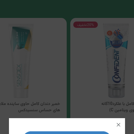
20%
تخفیف
خمیر دندان کامل با علکرد10گانه
خمیر دندان کامل حاوی ساینده ملای
 ویتامین C)
های حساس سنسیدکس
5
5