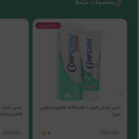
محصولات مرتبط
20%
تخفیف
خمیر دندان کامل با علکرد8گانه کانفیدنت(چایی
سبز)
کانفیدنت(حاوی
504,700
504,700
5