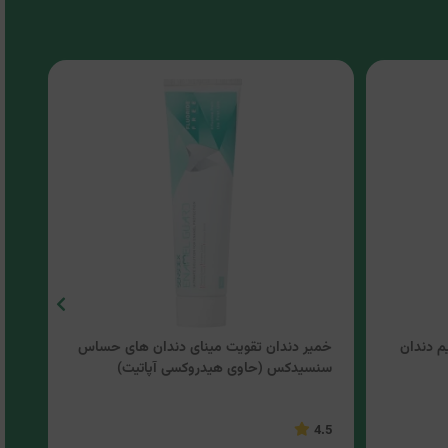
م دندان
خمیر دندان تقویت مینای دندان های حساس
خمی
سنسیدکس (حاوی هیدروکسی آپاتیت)
سنس
5
4.5