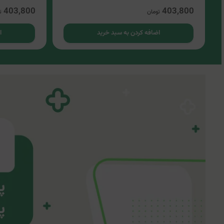
403,800
403,800
تومان
ت
اضافه کردن به سبد خرید
ا