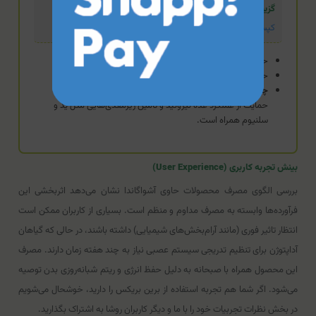
گزینه جایگزین اقتصادی
کپسول تیروپلاس یوروویتال
حاوی آشواگاندا، ال-تیروزین و مواد معدنی
حمایت از عملکرد تیروئید
چه زمانی منطقی‌تر است؟
اگر خستگی و استرس شما با نیاز به
حمایت از عملکرد غده تیروئید و تامین ریزمغذی‌هایی مثل ید و
سلنیوم همراه است.
بینش تجربه کاربری (User Experience)
بررسی الگوی مصرف محصولات حاوی آشواگاندا نشان می‌دهد اثربخشی این
فرآورده‌ها وابسته به مصرف مداوم و منظم است. بسیاری از کاربران ممکن است
انتظار تاثیر فوری (مانند آرام‌بخش‌های شیمیایی) داشته باشند، در حالی که گیاهان
آداپتوژن برای تنظیم تدریجی سیستم عصبی نیاز به چند هفته زمان دارند. مصرف
این محصول همراه با صبحانه به دلیل حفظ انرژی و ریتم شبانه‌روزی بدن توصیه
می‌شود. اگر شما هم تجربه استفاده از برین بریکس را دارید، خوشحال می‌شویم
در بخش نظرات تجربیات خود را با ما و دیگر کاربران روشا به اشتراک بگذارید.