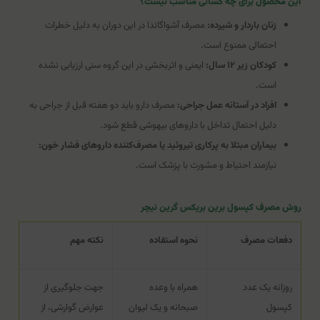
این محصول برای چه کسانی مناسب نیست؟
زنان باردار و شیرده:
مصرف آشواگاندا در این دوران به دلیل خطرات
احتمالی ممنوع است.
کودکان زیر ۱۲ سال:
ایمنی و اثربخشی در این گروه سنی ارزیابی نشده
است.
افراد در آستانه عمل جراحی:
مصرف دارو باید دو هفته قبل از جراحی به
دلیل احتمال تداخل با داروهای بیهوشی قطع شود.
بیماران مبتلا به پرکاری تیروئید یا مصرف‌کننده داروهای فشار خون:
نیازمند احتیاط و مشورت با پزشک است.
روش مصرف کپسول برین بریکس گرین نیچر
دفعات مصرف
نحوه استفاده
نکته مهم
روزانه یک عدد
همراه با وعده
جهت جلوگیری از
کپسول
صبحانه و یک لیوان
عوارض گوارشی، از