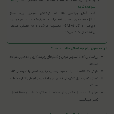
ویتامین B6 (Pyridoxal 5-phosphate - 2.68mg):
(سطح
شواهد: قوی)
فرم فعال ویتامین B6 که کوفاکتور ضروری برای سنتز
انتقال‌دهنده‌های عصبی تنظیم‌کننده خلق‌وخو مانند سروتونین،
دوپامین و گابا (GABA) محسوب می‌شود و به عملکرد طبیعی
روانشناختی کمک می‌کند.
این محصول برای چه کسانی مناسب است؟
بزرگسالانی که با استرس مزمن و فشارهای روزمره کاری یا تحصیلی مواجه
هستند.
افرادی که علائم اضطراب خفیف و تحریک‌پذیری عصبی را تجربه می‌کنند.
کسانی که به دلیل تنش‌های فکری دچار اختلال در شروع یا تداوم خواب
هستند.
افرادی که به دنبال مکملی برای حمایت از عملکرد شناختی و حفظ تعادل
ذهنی می‌باشند.