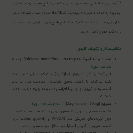
فرآورده بر پایه تنظیم مسیرهای عصبی و تعدیل ترشح هورمون‌های استرس
(به ویژه به کمک خاصیت آداپتوژنیک آشواگاندا) استوار است. شواهد علمی
نشان می‌دهد این ترکیبات قادرند به تنظیم پاسخ‌های استرسی بدن و حمایت
از عملکرد مغزی کمک نمایند.
مکانیسم اثر و ترکیبات کلیدی
عصاره ریشه آشواگاندا (Withania somnifera - 200mg):
(سطح
شواهد: قوی)
آشواگاندا یک گیاه آداپتوژن (سازگاری‌زا) است که به طور علمی اثبات
شده می‌تواند با کاهش سطح کورتیزول، مقاومت بدن در برابر
استرس‌های فیزیکی و روانی را افزایش داده و به بهبود کیفیت خواب
کمک کند.
منیزیم (Magnesium - 70mg):
(سطح شواهد: قوی)
یک ماده معدنی ضروری که نقش مهمی در تنظیم سیستم عصبی،
مهار گیرنده‌های تحریکی مغز (NMDA) و آرام‌سازی عضلات دارد.
کمبود منیزیم با افزایش اضطراب و اختلال خواب مرتبط است.