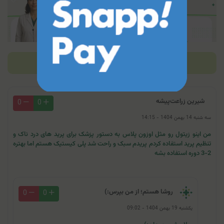
بازخوردها (6)
شیرین زراعت‌پیشه
0
0
سه شنبه 14 بهمن 1404 - 14:15
من اینو زیتول رو مثل اوزون پلاس به دستور پزشک برای پرید های درد ناک و
تنظیم پرید استفاده کردم پریدم سبک و راحت شد پلی کیستیک هستم اما بهتره
2-3 دوره استفاده بشه
روشا هستم؛ از من بپرس:)
0
0
یکشنبه 19 بهمن 1404 - 09:02