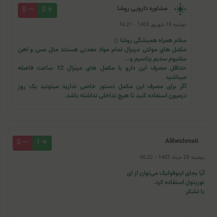
مشاوره دارویی روشا
0
0
دوشنبه 19 شهریور 1403 - 16:21
سلام همراه همیشگی روشا :)
مکمل های مولتی مینرال تمام مواد معدنی هستند مثل مس و اهن
سلنیوم سدیم پتاسیم و...
حداقل مصرف این دارو با مکمل های مینرال 12 ساعت فاصله
میباشید
اگر برای مصرف این مکمل دستور خاصی ندارید میتونید یک روز
درمیون استفاده کنید تا هیچ تداخلی نداشته باشد.
Aliheshmati
0
1
دوشنبه 28 خرداد 1403 - 06:22
آیا بجای اینوفولیک می‌توان از ای
نوزیتول استفاده کرد.
با تشکر