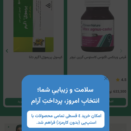
قرص ویتکس اگنوس کاستوس گرین نیچر
کپسول پریموژل1گرم دانا
2.5
4.5
633,300
تومان
430,600
تومان
اضافه کردن به سبد خرید
اضافه کردن به سبد خرید