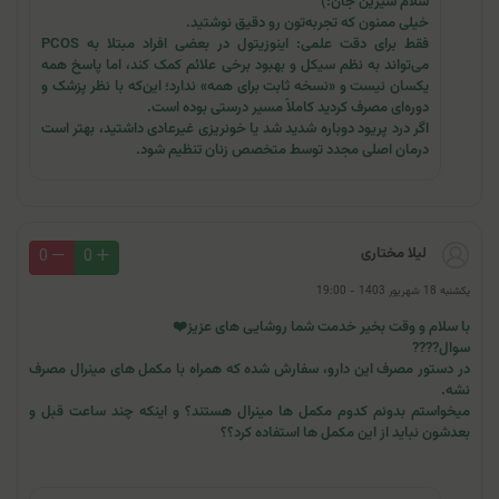
سلام شیرین جان:)
خیلی ممنون که تجربه‌تون رو دقیق نوشتید.
فقط برای دقت علمی: اینو‌زیتول در بعضی افراد مبتلا به PCOS
می‌تواند به نظم سیکل و بهبود برخی علائم کمک کند، اما پاسخ همه
یکسان نیست و «نسخه ثابت برای همه» ندارد؛ این‌که با نظر پزشک و
دوره‌ای مصرف کردید کاملاً مسیر درستی بوده است.
اگر درد پریود دوباره شدید شد یا خونریزی غیرعادی داشتید، بهتر است
درمان اصلی مجدد توسط متخصص زنان تنظیم شود.
لیلا مختاری
0
0
یکشنبه 18 شهریور 1403 - 19:00
با سلام و وقت بخیر خدمت شما روشایی های عزیز❤️
سوال????
در دستور مصرف این دارو، سفارش شده که همراه با مکمل های مینرال مصرف
نشه.
میخواستم بدونم کدوم مکمل ها مینرال هستند؟ و اینکه چند ساعت قبل و
بعدشون نباید از این مکمل ها استفاده کرد؟؟