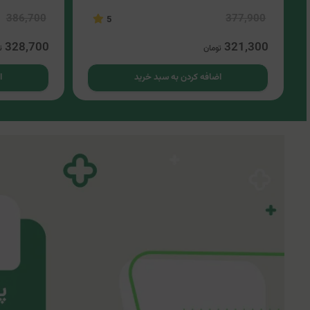
386,700
377,900
5
328,700
321,300
تومان
ت
اضافه کردن به سبد خرید
ا