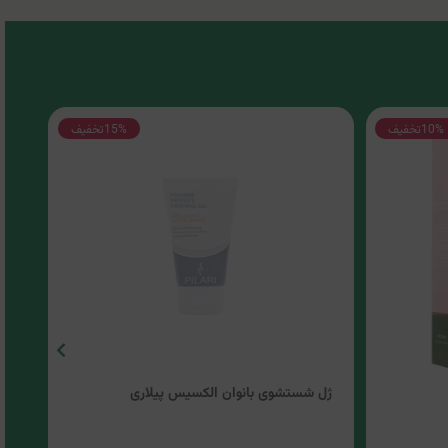
10%
تخفیف
15%
تخفیف
ژل شستشوی بانوان الکسیس پیلاری
ژل 
الت