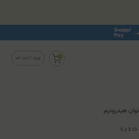
0
ورود
/
ثبت نام
نوان هیدرودرم
3
از
5