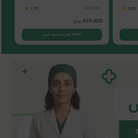
553,400
3.8
1.75
3.25
00
470,400
تومان
اضافه کردن به سبد خرید