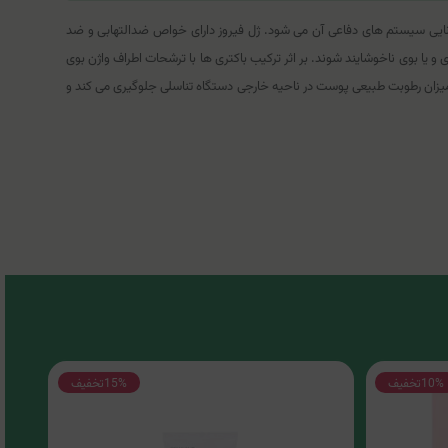
ا حفظ pH فیزیولوژیکی واژن توسط لاکتیک اسید باعث افزایش توانایی سیستم های دفاعی آن می شود. ژل فیروز دارای خواص ضدالتهابی و ضد
 و یا بوی ناخوشایند شوند. بر اثر ترکیب باکتری ها با ترشحات اطراف واژن بوی
ی میزان رطوبت طبیعی پوست در ناحیه خارجی دستگاه تناسلی جلوگیری می کند و
10%
تخفیف
15%
تخفیف