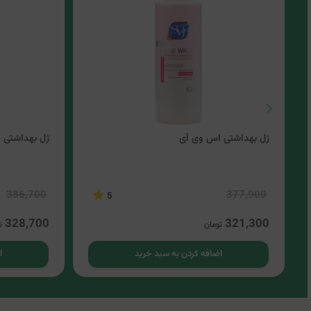
ژل بهداشتی اس وی آی
ژل بهداشتی 
386,700
377,900
5
328,700
321,300
تومان
ت
اضافه کردن به سبد خرید
ا