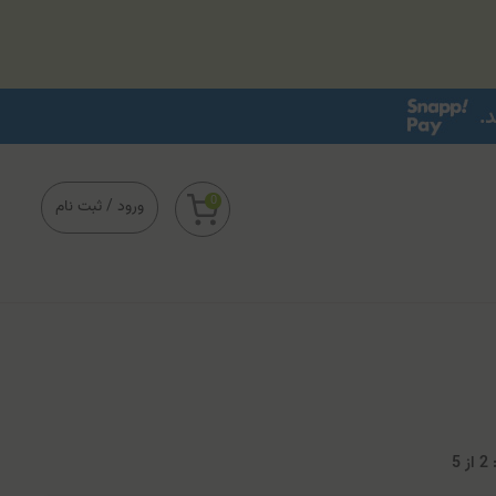
0
ورود
/
ثبت نام
2
از
5