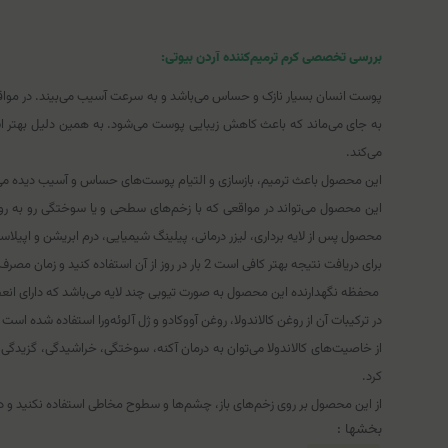
بررسی تخصصی کرم ترمیم‌کننده آردن بیوتی:
پوست انسان بسیار نازک و حساس می‌باشد و به سرعت آسیب می‌بیند. در مواقعی
به جای می‌ماند که باعث کاهش زیبایی پوست می‌شود. به همین دلیل بهتر است ب
می‌کند.
این محصول باعث ترمیم، بازسازی و التیام پوست‌‌های حساس و آسیب دیده می‌ش
این محصول می‌تواند در مواقعی که با زخم‌های سطحی و یا سوختگی رو به رو ه
محصول پس از لایه برداری، لیزر درمانی، پیلینگ شیمیایی، درم ابریشن و اپیلاس
برای دریافت نتیجه بهتر کافی است 2 بار در روز از آن استفاده کنید و زمان مصرف آن را حداقل به مدت 15 روز ادامه دهید تا به خوبی شاهد اثر گذاری آن باشید.
محفظه نگهدارنده این محصول به صورت تیوبی چند لایه می‌باشد که دارای انعط
در ترکیبات آن از روغن کالاندولا، روغن آووکادو و ژل آلوئه‌ورا استفاده شده 
از خاصیت‌‌های کالاندولا می‌توان به درمان آکنه، سوختگی، خراشیدگی، گزیدگی 
کرد.
از این محصول بر روی زخم‌های باز، چشم‌‌ها و سطوح مخاطی استفاده نکنید و د
بخشها :