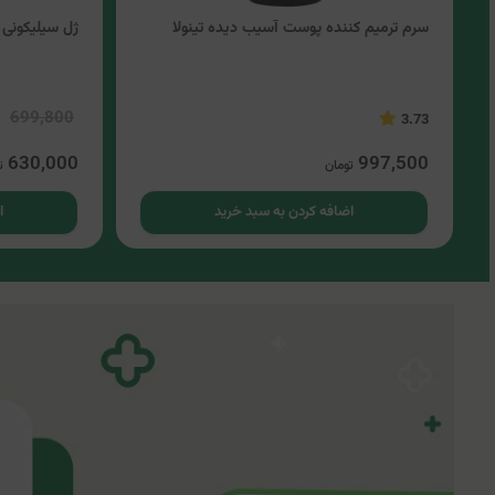
سرم ترمیم کننده پوست آسیب دیده تینولا
ژل سیلیکونی 
699,800
3.73
630,000
997,500
تومان
ت
اضافه کردن به سبد خرید
ا