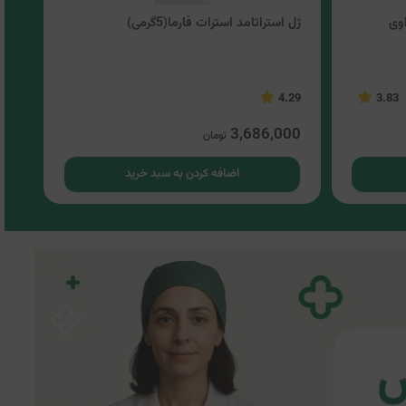
وی
ژل استراتامد استرات فارما(5گرمی)
کرم
.33
4.29
3.83
00
3,686,000
تومان
اضافه کردن به سبد خرید