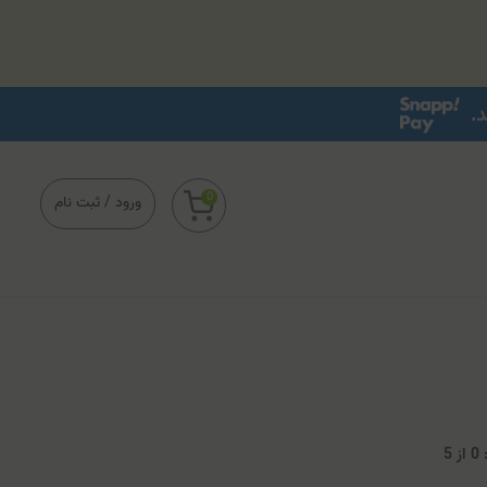
0
ورود
/
ثبت نام
0
از
5