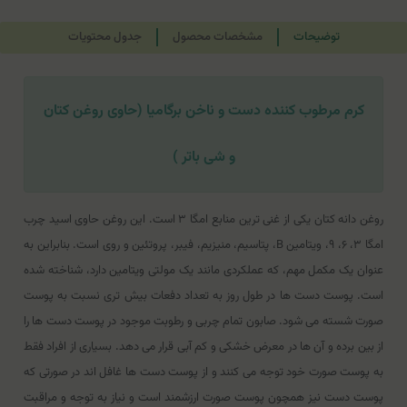
توضیحات
مشخصات محصول
جدول محتویات
کرم مرطوب کننده دست و ناخن برگامیا (حاوی روغن کتان
و شی باتر )
روغن دانه کتان یکی از غنی ترین منابع امگا ۳ است. این روغن حاوی اسید چرب
امگا ۳، ۶، ۹، ویتامین B، پتاسیم، منیزیم، فیبر، پروتئین و روی است. بنابراین به
عنوان یک مکمل مهم، که عملکردی مانند یک مولتی ویتامین دارد، شناخته شده
است. پوست دست ها در طول روز به تعداد دفعات بیش تری نسبت به پوست
صورت شسته می شود. صابون تمام چربی و رطوبت موجود در پوست دست ها را
از بین برده و آن ها در معرض خشکی و کم آبی قرار می دهد. بسیاری از افراد فقط
به پوست صورت خود توجه می کنند و از پوست دست ها غافل اند در صورتی که
پوست دست نیز همچون پوست صورت ارزشمند است و نیاز به توجه و مراقبت