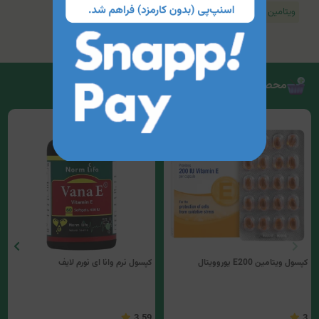
ویتامین E
محصولات مرتبط
کپسول ویتامین E200 یوروویتال
کپسول نرم وانا ای نورم لایف
3.59
3