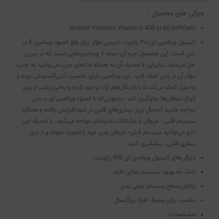
ویژگی های محصول :
Rozavit Vitamins Vitamin E 400 iu 60 SoftGels
کپسول ویتامین ای ۴۰۰ رزاویت، دارویی مؤثر برای رفع کمبود ویتامین E در
بدن است. این محصول جزو آن دسته از ویتامین‌هایی است که در چربی
حل می‌شود؛ بنابراین با مصرف آن به همراه غذاهای چرب می‌توانید به جذب
مؤثر آن در بدن کمک کنید. این ویتامین دارای خاصیت آنتی‌اکسیدانی بوده و
به بدن کمک می‌کند تا با رادیکال‌های آزاد برخورد کرده و به‌این‌ترتیب از بروز
انواع سرطان‌ها جلوگیری کند. درصورتی‌که با کمبود ویتامین ای در بدن
مواجه باشید احتمال بروز بیماری‌های قلبی در شما افزایش یافته و عملکرد
سیستم قلبی- عروقی با مشکلات عدیده‌ای مواجه می‌شود. با مصرف این
دارو می‌توانید سیستم قبلی- عروقی بدن خود را تقویت نموده و از بروز
بیماری قلبی، پیشگیری کنید.
ویژگی‌های کپسول ویتامین ای 400 رزاویت:
کمک به بهبود سیستم بینایی افراد
ارتقای سطح سیستم ایمنی بدن
مناسب برای مصرف افراد بزرگ‌سال
مشخصات: