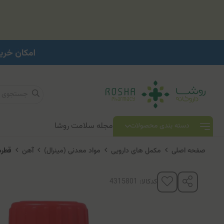
مجله سلامت روشا
دسته بندی محصولات
صفحه اصلی
مکمل های دارویی
مواد معدنی (مینرال)
آهن
قطره
کدکالا: