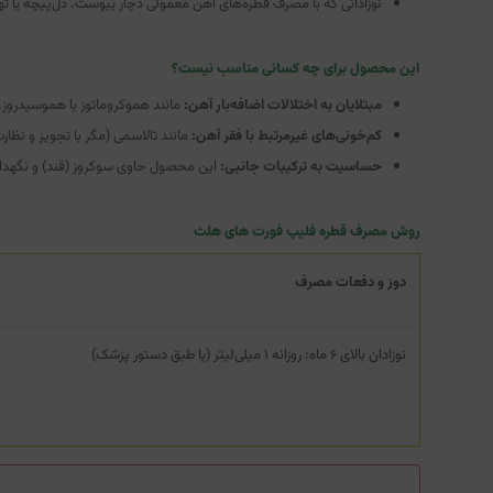
نوزادانی که با مصرف قطره‌های آهن معمولی دچار یبوست، دل‌پیچه یا ته
این محصول برای چه کسانی مناسب نیست؟
مبتلایان به اختلالات اضافه‌بار آهن:
مانند هموکروماتوز یا هموسیدروز.
کم‌خونی‌های غیرمرتبط با فقر آهن:
مانند تالاسمی (مگر با تجویز و 
حساسیت به ترکیبات جانبی:
این محصول حاوی سوکروز (قند) و نگهدارند
روش مصرف قطره فلیپ فورت های هلث
دوز و دفعات مصرف
نوزادان بالای ۶ ماه: روزانه ۱ میلی‌لیتر (یا طبق دستور پزشک)