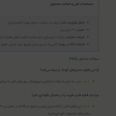
مشخصات فنی و اصالت محصول
شکل فرآورده:
قطره (پودر در ساشه + مایع جهت آماده‌سازی)
حجم:
۳۰ میلی‌لیتر
شرکت سازنده:
شرکت داروسازی دارو سلامت فارمد (های هلث)، ایرا
اصالت کالا در روشا:
تأمین از مسیر رسمی توزیع دارو، کنترل دقیق 
سوالات متداول (FAQ)
آیا این قطره دندان‌های کودک را سیاه می‌کند؟
پاسخ:
خیر. به دلیل استفاده از فناوری لیپوزومال، یون‌های آهن با مینا
چرا باید قطره فلیپ فورت را در یخچال نگهداری کنم؟
پاسخ:
سانتی‌گراد (یخچال) نگهداری شود.