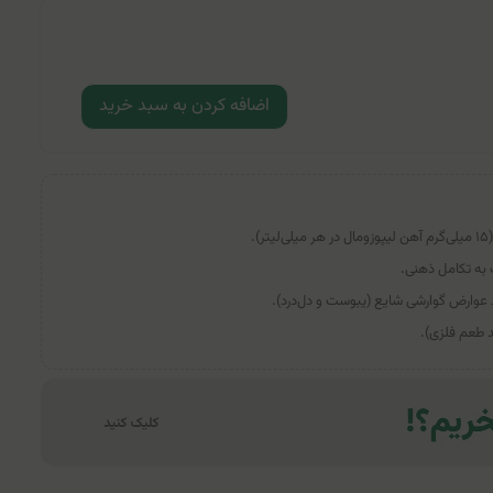
اضافه کردن به سبد خرید
 به تکامل ذهنی.
 عوارض گوارشی شایع (یبوست و دل‌درد).
د طعم فلزی).