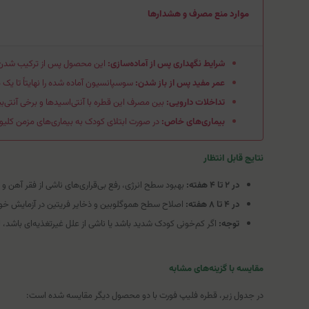
موارد منع مصرف و هشدارها
شرایط نگهداری پس از آماده‌سازی:
این محصول پس از ترکیب شدن پودر و مایع، حتماً باید در یخچ
عمر مفید پس از باز شدن:
سوسپانسیون آماده شده را نهایتاً تا یک م
تداخلات دارویی:
بین مصرف این قطره با آنتی‌اسیدها و برخی آنتی‌بیوتیک‌ها، حداقل ۲ تا
بیماری‌های خاص:
در صورت ابتلای کودک به بیماری‌های مزمن کلیوی
نتایج قابل انتظار
در ۲ تا ۴ هفته:
بهبود سطح انرژی، رفع بی‌قراری‌های ناشی از فقر آهن و
در ۴ تا ۸ هفته:
اصلاح سطح هموگلوبین و ذخایر فریتین در آزمایش خو
توجه:
اگر کم‌خونی کودک شدید باشد یا ناشی از علل غیرتغذیه‌ای باشد، ای
مقایسه با گزینه‌های مشابه
در جدول زیر، قطره فلیپ فورت با دو محصول دیگر مقایسه شده است: