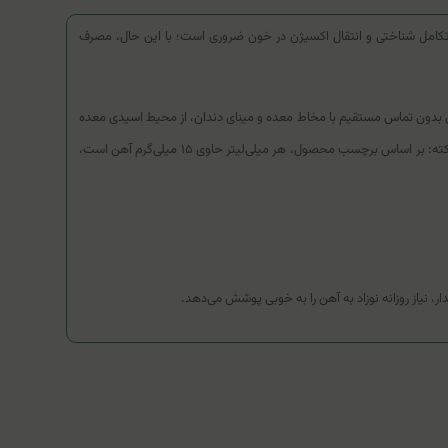
ز و پیشگیری از کم‌خونی فقر آهن در نوزادان بالای ۶ ماه است. آهن برای رشد جسمی، تکامل شناختی و انتقال اکسیژن در خون ضروری است؛ با این حال، مصرف
ن بدون تماس مستقیم با مخاط معده و مینای دندان، از محیط اسیدی معده
عبور کرده و مستقیماً در روده جذب شود. در نتیجه، علاوه بر افزایش زیست‌فراهمی و جذب، عوارض گوارشی و احتمال سیاه شدن دندان‌ها به حداقل ممکن می‌رسد. (نکته: بر اساس برچسب محصول، هر میلی‌لیتر حاوی ۱۵ میلی‌گرم آهن است،
ر، نیاز روزانه نوزاد به آهن را به خوبی پوشش می‌دهد.