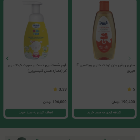
بطری روغن بدن کودک حاوی ویتامین E
فوم شستشوی دست و صورت كودك وی
فیروز
کر (عصاره عسل گلیسیرین)
3.33
5
190,400
تومان
196,000
تومان
اضافه کردن به سبد خرید
اضافه کردن به سبد خرید