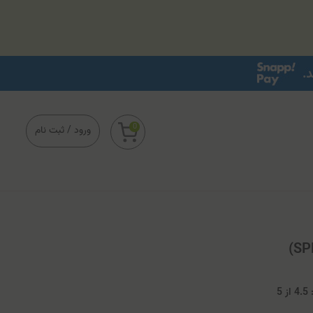
0
ورود
/
ثبت نام
4
از
5