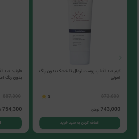
کرم ضد آفتاب پوست نرمال تا خشک بدون رنگ
فلوئید ضد آ
امونی
بدون رنگ امو
887,300
873,600
3
754,300
743,000
تومان
ت
اضافه کردن به سبد خرید
ا