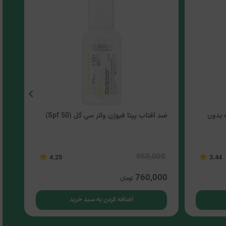
 بدون
ضد آفتاب پپتا فیوژن واتر سی گل (Spf 50)
ضدآ
(SPF50)
00
950,000
4.25
3.44
00
760,000
تومان
اضافه کردن به سبد خرید