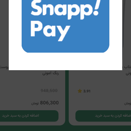
فتاب پوست چرب و مستعد آکنه
کرم ضد آفتاب و ضد لک انواع پوست
نی
رنگ امونی
948,500
3.91
806,300
ومان
تومان
ضافه کردن به سبد خرید
اضافه کردن به سبد خرید