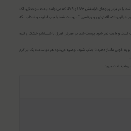
کرم ضد آفتاب سیلکر (SPF 30) یک محصول پوستی ایده‌آل برای محافظت از پوست در برابر اشعه‌های خورشید است. این کرم با ترکیبات فعال و منحصربه‌فرد خود، پوست شما را در برابر پرتوهای فرابنفش UVA و UVB که می‌توانند باعث سوختگی، لک
و پیری زودرس پوست شوند، محافظت می‌کند. علاوه بر این، این کرم با داشتن مواد مغذی و آب‌رسان مانند اتیل هگزیل متوکسی سینامات، روغن برگ درخت چای، سدیم هیالورونات، آلانتوئین و ویتامین E، پوست شما را نرم، لطیف و شاداب نگه
 آب است و باعث نمی‌شود پوست شما در معرض تعرق یا شستشو خشک و تیره
رت و بدن خود بمالید و به خوبی ماساژ دهید تا جذب شود. توصیه می‌شود هر دو ساعت یک بار کرم
.