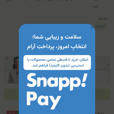
کنید.
بخشها :
افترسان
بازخوردها (2)
نیلوفر باقری