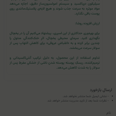
سیلیکون دی‌اکسید و سیستمِ امولسیون‌سازِ دقیق، اجازه می‌دهد
مواد موثره به سرعت جذب شوند و هیچ لایه‌ی پلاستیک‌مانندی روی
پوست باقی نگذارد.
ارزش افزوده روشا:
برای بهره‌وری حداکثری از این اسپری، پیشنهاد می‌کنیم آن را در یخچال
نگهداری کنید. سرمای محیطیِ یخچال، اثرِ خنک‌کنندگیِ منتول را
چندین برابر کرده و به «انقباضِ عروقی» برای کاهشِ التهابِ پس از
سولار سرعت می‌بخشد.
تداوم استفاده از این محصول، به دلیل ترکیبِ آنتی‌اکسیدانی و
ترمیم‌کننده، ریسکِ پوسته پوسته شدنِ ناشی از خشکیِ مفرطِ پس از
سولار را به شدت کاهش می‌دهد.
ارسال بازخورد
- نشانی ایمیل شما منتشر نخواهد شد.
- نظرات شما بعد از تایید مدیریت منتشر خواهد شد
نام