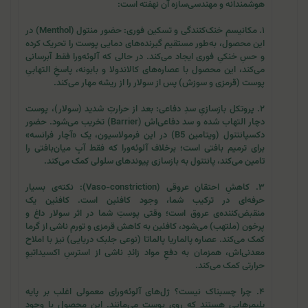
هوشمندانه و مهندسی‌سازه آن نهفته است:
۱. مکانیسمِ خنک‌کنندگی و تسکین فوری: حضور منتول (Menthol) در
این محصول، به‌طور مستقیم گیرنده‌های دمایی پوست را تحریک کرده
و حسِ خنکیِ فوری ایجاد می‌کند. در حالی که آلوئه‌ورا فقط آبرسانی
می‌کند، این محصول با عصاره‌های کالاندولا و بابونه، پاسخِ التهابیِ
پوست (قرمزی و سوزش) پس از سولار را از ریشه مهار می‌کند.
۲. پروتکل بازسازیِ سدِ دفاعی: بعد از حرارتِ شدید (سولار)، پوست
دچار التهاب شده و سد دفاعی‌اش (Barrier) تخریب می‌شود. حضور
دکسپانتنول (ویتامین B5) در این فرمولاسیون، یک «آچار فرانسه»
برای ترمیم بافتی است؛ برخلاف آلوئه‌ورا که فقط آبِ میان‌بافتی را
تامین می‌کند، پانتنول به بازسازی پیوندهای سلولی کمک می‌کند.
۳. کاهشِ احتقانِ عروقی (Vaso-constriction): نکته‌ی بسیار
حرفه‌ای در ترکیب شما، وجود کافئین است. کافئین یک
منقبض‌کننده‌ی عروق است؛ وقتی پوستِ شما در اثر سولار داغ و
پرخون (ملتهب) می‌شود، کافئین به کاهش قرمزی و تورمِ ناشی از گرما
کمک می‌کند. عصاره پالماریا پالماتا (نوعی جلبک دریایی) نیز با املاح
معدنی‌اش، همزمان به دفعِ مواد زائدِ ناشی از استرسِ اکسیداتیوِ
حرارتی کمک می‌کند.
۴. چرا چسبناک نیست؟ ژل‌های آلوئه‌ورای معمولی اغلب بر پایه
پلیمرهایی هستند که روی پوست می‌مانند. این محصول با وجود