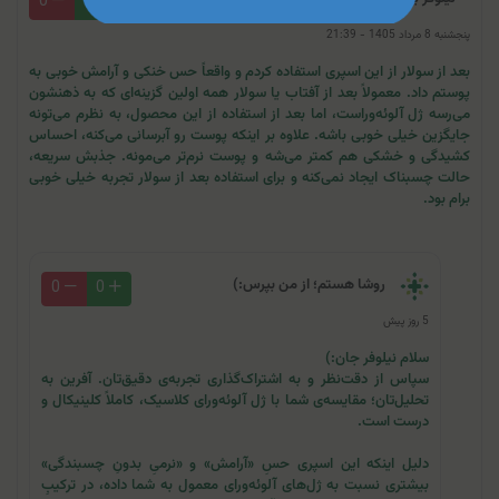
0
0
پنجشنبه 8 مرداد 1405 - 21:39
بعد از سولار از این اسپری استفاده کردم و واقعاً حس خنکی و آرامش خوبی به
پوستم داد. معمولاً بعد از آفتاب یا سولار همه اولین گزینه‌ای که به ذهنشون
می‌رسه ژل آلوئه‌وراست، اما بعد از استفاده از این محصول، به نظرم می‌تونه
جایگزین خیلی خوبی باشه. علاوه بر اینکه پوست رو آبرسانی می‌کنه، احساس
کشیدگی و خشکی هم کمتر می‌شه و پوست نرم‌تر می‌مونه. جذبش سریعه،
حالت چسبناک ایجاد نمی‌کنه و برای استفاده بعد از سولار تجربه خیلی خوبی
برام بود.
روشا هستم؛ از من بپرس:)
0
0
5 روز پیش
سلام نیلوفر جان:)
سپاس از دقت‌نظر و به اشتراک‌گذاری تجربه‌ی دقیق‌تان. آفرین به
تحلیل‌تان؛ مقایسه‌ی شما با ژل آلوئه‌ورای کلاسیک، کاملاً کلینیکال و
درست است.
دلیل اینکه این اسپری حسِ «آرامش» و «نرمیِ بدونِ چسبندگی»
بیشتری نسبت به ژل‌های آلوئه‌ورای معمول به شما داده، در ترکیبِ