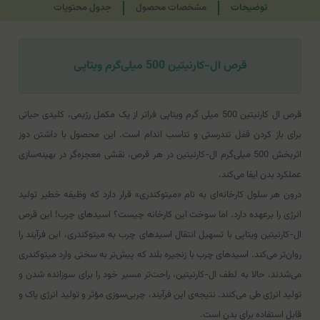
توضیحات
مشخصات محصول
جدول محتویات
قرص ال-کارنیتین 500 میلی‌گرم ویتاپی
قرص ال کارنیتین 500 میلی گرم ویتاپی فراتر از یک مکمل رژیمی، کلیدی حیاتی
برای باز کردن قفل تندرستی و تناسب اندام است. این محصول با داشتن دوز
اثربخش 500 میلی‌گرم ال-کارنیتین در هر قرص، نقشی معجزه‌گر در بهینه‌سازی
عملکرد بدن ایفا می‌کند.
درون هر سلول کارخانه‌ای به نام «میتوکندری» قرار دارد که وظیفه خطیر تولید
انرژی را برعهده دارد. اما سوخت این کارخانه چیست؟ اسیدهای چرب! این قرص
ال-کارنیتین ویتاپی با تسهیل انتقال اسیدهای چرب به میتوکندری، این فرآیند را
روان‌تر می‌کند. اسیدهای چرب با زنجیره بلند که پیش‌تر به سختی وارد میتوکندری
می‌شدند، حالا به لطف ال-کارنیتین، راحت‌تر مسیر خود را برای سوزانده شدن و
تولید انرژی طی می‌کنند. نتیجه‌ی این فرآیند، چربی‌سوزی مؤثر و تولید انرژی پاک و
قابل استفاده برای بدن است.