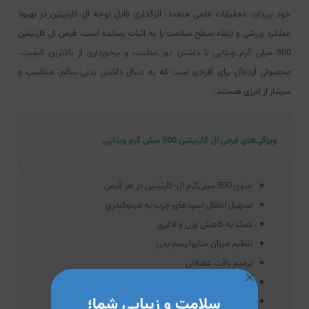
خود بپردازد. تحقیقات علمی متعدد، اثرگذاری قابل توجه ال-کارنیتین در بهبود
عملکرد ورزشی و ارتقاء سطح سلامت را به اثبات رسانده است. قرص ال کارنیتین
500 میلی گرم ویتاپی با داشتن دوز مناسب و برخورداری از بالاترین کیفیت،
محصولی ایده‌آل برای افرادی است که به دنبال داشتن بدنی سالم، متناسب و
سرشار از انرژی هستند.
ویژگی‌های قرص ال کارنیتین 500 میلی گرم ویتاپی
حاوی 500 میلی‌گرم ال-کارنیتین در هر قرص
تسهیل انتقال اسیدهای چرب به میتوکندری
کمک به کاهش وزن و لاغری
تنظیم میزان متابولیسم بدن
ترمیم بافت عضلانی
افزایش تولید انرژی
بهبود عملکرد قلب