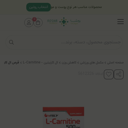
انتخاب روتین
محصولات مناسب هر نوع پوست و مو
0
صفحه اصلی
مکمل های ورزشی
کاهش وزن
ال کارنیتین - L-Carnitine
قرص ال کارنیتین 500 میلی گرم 
کدکالا: