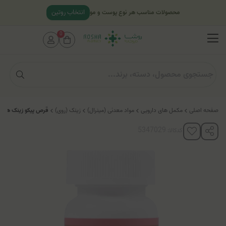
انتخاب روتین
محصولات مناسب هر نوع پوست و مو
0
صفحه اصلی
مکمل های دارویی
مواد معدنی (مینرال)
زینک (روی)
قرص پیکو زینک های
کدکالا: