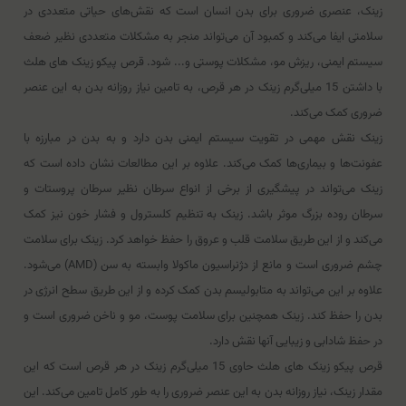
زینک، عنصری ضروری برای بدن انسان است که نقش‌های حیاتی متعددی در
سلامتی ایفا می‌کند و کمبود آن می‌تواند منجر به مشکلات متعددی نظیر ضعف
سیستم ایمنی، ریزش مو، مشکلات پوستی و... شود. قرص پیکو زینک های هلث
با داشتن 15 میلی‌گرم زینک در هر قرص، به تامین نیاز روزانه بدن به این عنصر
ضروری کمک می‌کند.
زینک نقش مهمی در تقویت سیستم ایمنی بدن دارد و به بدن در مبارزه با
عفونت‌ها و بیماری‌ها کمک می‌کند. علاوه بر این مطالعات نشان داده است که
زینک می‌تواند در پیشگیری از برخی از انواع سرطان نظیر سرطان پروستات و
سرطان روده بزرگ موثر باشد. زینک به تنظیم کلسترول و فشار خون نیز کمک
می‌کند و از این طریق سلامت قلب و عروق را حفظ خواهد کرد. زینک برای سلامت
چشم ضروری است و مانع از دژنراسیون ماکولا وابسته به سن (AMD) می‌شود.
علاوه بر این می‌تواند به متابولیسم بدن کمک کرده و از این طریق سطح انرژی در
بدن را حفظ کند. زینک همچنین برای سلامت پوست، مو و ناخن ضروری است و
در حفظ شادابی و زیبایی آنها نقش دارد.
قرص پیکو زینک های هلث حاوی 15 میلی‌گرم زینک در هر قرص است که این
مقدار زینک، نیاز روزانه بدن به این عنصر ضروری را به طور کامل تامین می‌کند. این