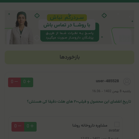
بازخوردها
user-485528
0
0
یکشنبه 8 بهمن 1402 - 16:36
تاریخ انقضای این محصول و فیلپ۲۰ های هلث دقیقا کی هستش؟
مشاوره داروخانه روشا
0
0
یکشنبه 8 بهمن 1402 - 17:03