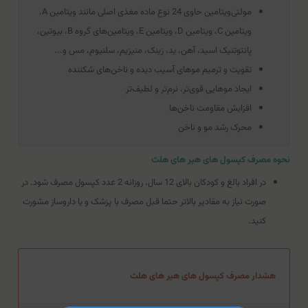
مولتی‌ویتامین حاوی 24 نوع ماده مغذی اصلی مانند ویتامین A،
ویتامین C، ویتامین D، ویتامین E، ویتامین‌های گروه B، بیوتین،
پانتوتنیک اسید، آهن، ید، زینک، منیزیم، سلنیوم، مس و...
تقویت و ترمیم موهای آسیب دیده و ناخن‌های شکننده
ایجاد موهایی قوی‌تر، نرم‌تر و لطیف‌تر
افزایش مقاومت ناخن‌ها
محرک رشد مو و ناخن
نحوه مصرف کپسول های هیر های هلث
در افراد بالغ و کودکان بالای 12 سال، روزانه 2 عدد کپسول مصرف شود. در
صورت نیاز به مقادیر بالاتر حتما قبل مصرف با پزشک و یا داروساز مشورت
کنید.
هشدار مصرف کپسول های هیر های هلث