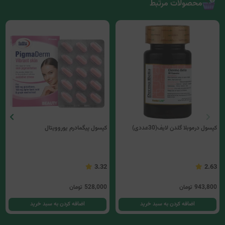
محصولات مرتبط
کپسول درموبلا گلدن لایف(30عددی)
کپسول پیگمادرم یوروویتال
3.32
2.63
943,800
تومان
528,000
تومان
اضافه کردن به سبد خرید
اضافه کردن به سبد خرید