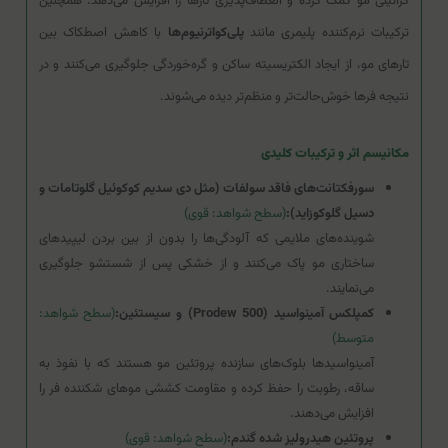
کراتینی مو کمک کرده و انعطاف‌پذیری تارها را افزایش می‌دهد. همچنین
ترکیبات نرم‌کننده پلیمری مانند
پلی‌کواترنیوم‌ها
با کاهش اصطکاک بین
تارهای مو، از ایجاد الکتریسیته ساکن و گره‌خوردگی جلوگیری می‌کنند و در
نتیجه فرها خوش‌حالت‌تر و منظم‌تر دیده می‌شوند.
مکانیسم اثر و ترکیبات کلیدی
سورفکتانت‌های فاقد سولفات (مثل دی سدیم کوکوئیل گلوتامات و
دسیل گلوکوزاید):
(سطح شواهد: قوی)
شوینده‌های ملایمی که آلودگی‌ها را بدون از بین بردن لیپیدهای
ساختاری مو پاک می‌کنند و از خشکی پس از شستشو جلوگیری
می‌نمایند.
کمپلکس آمینواسید (Prodew 500) و سیستئین:
(سطح شواهد:
متوسط)
آمینواسیدها بلوک‌های سازنده پروتئین مو هستند که با نفوذ به
ساقه، رطوبت را حفظ کرده و مقاومت کششی موهای شکننده فر را
افزایش می‌دهند.
پروتئین هیدرولیز شده گندم:
(سطح شواهد: قوی)