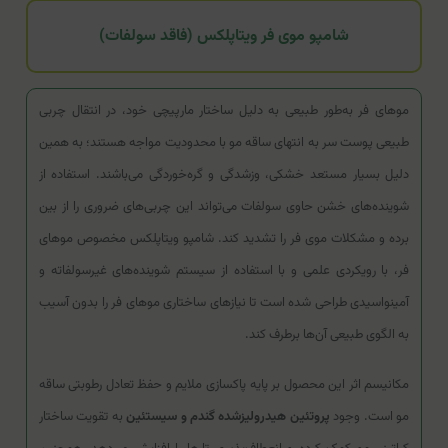
شامپو موی فر ویتاپلکس (فاقد سولفات)
موهای فر به‌طور طبیعی به دلیل ساختار مارپیچی خود، در انتقال چربی
طبیعی پوست سر به انتهای ساقه مو با محدودیت مواجه هستند؛ به همین
دلیل بسیار مستعد خشکی، وزشدگی و گره‌خوردگی می‌باشند. استفاده از
شوینده‌های خشن حاوی سولفات می‌تواند این چربی‌های ضروری را از بین
برده و مشکلات موی فر را تشدید کند. شامپو ویتاپلکس مخصوص موهای
فر، با رویکردی علمی و با استفاده از سیستم شوینده‌های غیرسولفاته و
آمینواسیدی طراحی شده است تا نیازهای ساختاری موهای فر را بدون آسیب
به الگوی طبیعی آن‌ها برطرف کند.
مکانیسم اثر این محصول بر پایه پاکسازی ملایم و حفظ تعادل رطوبتی ساقه
مو است. وجود
پروتئین هیدرولیزشده گندم و سیستئین
به تقویت ساختار