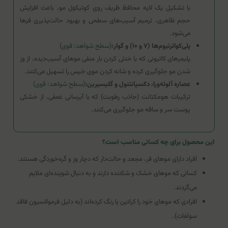
با تشکیل یک لایه محافظ ظریف روی کوتیکول مو، باعث افزایش
حجم ظاهری، ترمیم آسیب‌های سطحی و بهبود حالت‌پذیری فرها
می‌شود.
پلی‌کواترنیوم‌ها (۷ و ۱۰) و گوار:
(سطح شواهد: قوی)
پلیمرهای کاتیونی که با خنثی کردن بار منفی موهای آسیب‌دیده، از وز
شدن مو جلوگیری کرده و شانه کردن موی خیس را تسهیل می‌کنند.
عصاره آلوئه‌ورا، دکسپانتنول و گلیسیرین:
(سطح شواهد: قوی)
ترکیبات هومکتانت (جاذب رطوبت) که با آبرسانی عمقی، از خشکی
پوست سر و ساقه مو جلوگیری می‌کنند.
این محصول برای چه کسانی مناسب است؟
افراد دارای موهای فر، مجعد و حالت‌دار که دچار وز و گره‌خوردگی هستند.
کسانی که موهای خشک و شکننده دارند و به دنبال شوینده‌ای ملایم
می‌گردند.
افرادی که موهای خود را کراتین یا رنگ کرده‌اند (به دلیل فرمولاسیون فاقد
سولفات).