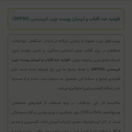
فلوئید ضد آفتاب و آبرسان پوست چرب کپیسنس (SPF50)
پوست‌های چرب همواره با چالشی دوگانه در انتخاب ضدآفتاب مواجه‌اند:
محافظت در برابر آفتاب بدون احساس سنگینی، و تامین رطوبت بدون
تحریک ترشح چربی و ایجاد جوش.
فلوئید ضد آفتاب و آبرسان پوست چرب
کپیسنس (SPF50)
با هدف پاسخ به این نیاز فرموله شده است. فرم
فلوئیدی (مایع و سبک) این محصول به سرعت جذب شده و از مسدود
شدن منافذ (کومدون‌زایی) جلوگیری می‌کند.
مکانیسم اثر این ضدآفتاب بر پایه استفاده از فیلترهای محافظتی
وسیع‌الطیف (UVA و UVB) برای جلوگیری از پیری زودرس و آفتاب‌سوختگی
است. در کنار این فیلترها، حضور ترکیبات آبرسان مانند گلیسیرین و سدیم
PCA، و عوامل کنترل‌کننده چربی، باعث تقویت سد دفاعی پوست شده و