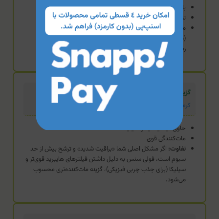
بافت فلوئیدی و سبک
تمرکز دوگانه (محافظت + آبرسانی)
مزیت:
برای پوست‌های چربی که همزمان دچار کم‌آبی هستند
(دهیدراته) بسیار منطقی است، زیرا سدیم PCA و عصاره عسل
رطوبت را حفظ می‌کنند.
گزینه استاندارد
کرم ضد آفتاب حاوی نیاسینامید فولی سنس
حاوی نیاسینامید و سیلیکا
مات‌کنندگی قوی
تفاوت:
اگر مشکل اصلی شما «براقیت شدید» و ترشح بیش از حد
سبوم است، فولی سنس به دلیل داشتن فیلترهای هایبرید قوی‌تر و
سیلیکا (برای جذب چربی فیزیکی)، گزینه مات‌کننده‌تری محسوب
می‌شود.