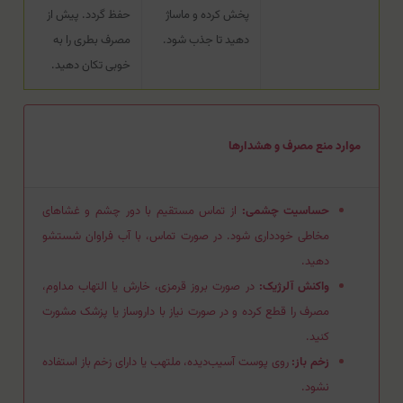
پخش کرده و ماساژ
حفظ گردد. پیش از
دهید تا جذب شود.
مصرف بطری را به
خوبی تکان دهید.
موارد منع مصرف و هشدارها
حساسیت چشمی:
از تماس مستقیم با دور چشم و غشاهای
مخاطی خودداری شود. در صورت تماس، با آب فراوان شستشو
دهید.
واکنش آلرژیک:
در صورت بروز قرمزی، خارش یا التهاب مداوم،
مصرف را قطع کرده و در صورت نیاز با داروساز یا پزشک مشورت
کنید.
زخم باز:
روی پوست آسیب‌دیده، ملتهب یا دارای زخم باز استفاده
نشود.