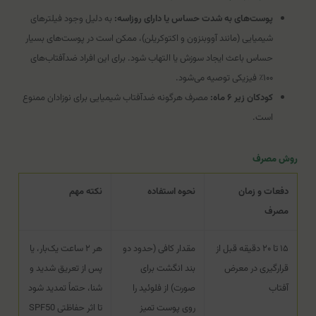
پوست‌های به شدت حساس یا دارای روزاسه:
به دلیل وجود فیلترهای
شیمیایی (مانند آووبنزون و اکتوکریلن)، ممکن است در پوست‌های بسیار
حساس باعث ایجاد سوزش یا التهاب شود. برای این افراد ضدآفتاب‌های
۱۰۰٪ فیزیکی توصیه می‌شود.
کودکان زیر ۶ ماه:
مصرف هرگونه ضدآفتاب شیمیایی برای نوزادان ممنوع
است.
روش مصرف
دفعات و زمان
نحوه استفاده
نکته مهم
مصرف
۱۵ تا ۲۰ دقیقه قبل از
مقدار کافی (حدود دو
هر ۲ ساعت یک‌بار، یا
قرارگیری در معرض
بند انگشت برای
پس از تعریق شدید و
آفتاب
صورت) از فلوئید را
شنا، حتماً تمدید شود
روی پوست تمیز
تا اثر حفاظتی SPF50