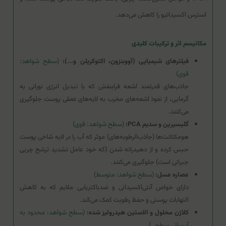
استرس اکسیداتیو را کاهش می‌دهد.
مکانیسم اثر و ترکیبات کلیدی
فیلترهای شیمیایی (آووبنزون، اکتوکریلن و...):
(سطح شواهد:
قوی)
جاذب‌های قدرتمند اشعه فرابنفش که با تبدیل انرژی نورانی به
گرمایی، از نفوذ اشعه‌های مخرب به لایه‌های عمقی پوست جلوگیری
می‌کنند.
گلیسیرین و سدیم PCA:
(سطح شواهد: قوی)
هومکتانت‌ها (جاذب‌الرطوبه‌های) موثر که آب را در لایه شاخی پوست
حبس کرده و از دهیدراته شدن (که خود عامل تشدید ترشح چربی
جبرانی است) جلوگیری می‌کنند.
عصاره عسل:
(سطح شواهد: متوسط)
دارای خواص آنتی‌اکسیدانی و ضدباکتریایی ملایم که به کاهش
التهابات پوستی و حفظ رطوبت کمک می‌کند.
کلاژن محلول و الاستین هیدرولیز شده:
(سطح شواهد: محدود به
آبرسانی سطحی)