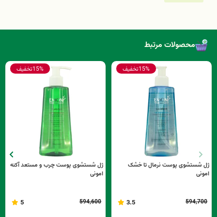
محصولات مرتبط
15%
تخفیف
15%
تخفیف
ژل شستشوی پوست نرمال تا خشک
ژل شستشوی پوست چرب و مستعد آکنه
امونی
امونی
594,600
594,700
5
3.5