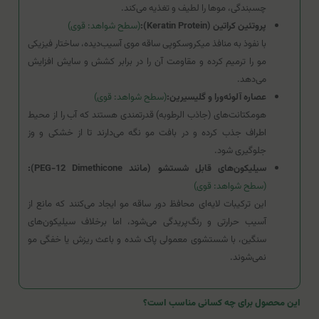
چسبندگی، موها را لطیف و تغذیه می‌کند.
پروتئین کراتین (Keratin Protein):
(سطح شواهد: قوی)
با نفوذ به منافذ میکروسکوپی ساقه موی آسیب‌دیده، ساختار فیزیکی
مو را ترمیم کرده و مقاومت آن را در برابر کشش و سایش افزایش
می‌دهد.
عصاره آلوئه‌ورا و گلیسیرین:
(سطح شواهد: قوی)
هومکتانت‌های (جاذب الرطوبه) قدرتمندی هستند که آب را از محیط
اطراف جذب کرده و در بافت مو نگه می‌دارند تا از خشکی و وز
جلوگیری شود.
سیلیکون‌های قابل شستشو (مانند PEG-12 Dimethicone):
(سطح شواهد: قوی)
این ترکیبات لایه‌ای محافظ دور ساقه مو ایجاد می‌کنند که مانع از
آسیب حرارتی و رنگ‌پریدگی می‌شود، اما برخلاف سیلیکون‌های
سنگین، با شستشوی معمولی پاک شده و باعث ریزش یا خفگی مو
نمی‌شوند.
این محصول برای چه کسانی مناسب است؟