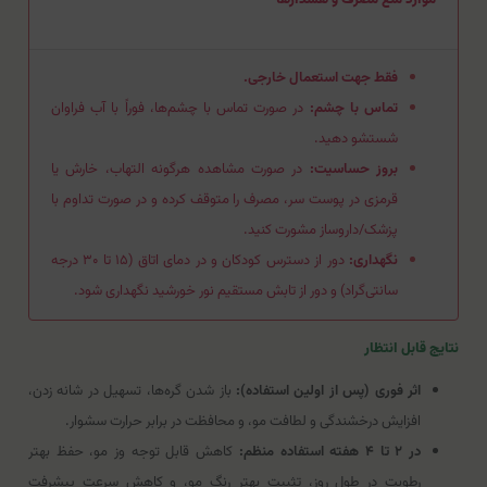
فقط جهت استعمال خارجی.
تماس با چشم:
در صورت تماس با چشم‌ها، فوراً با آب فراوان
شستشو دهید.
بروز حساسیت:
در صورت مشاهده هرگونه التهاب، خارش یا
قرمزی در پوست سر، مصرف را متوقف کرده و در صورت تداوم با
پزشک/داروساز مشورت کنید.
نگهداری:
دور از دسترس کودکان و در دمای اتاق (۱۵ تا ۳۰ درجه
سانتی‌گراد) و دور از تابش مستقیم نور خورشید نگهداری شود.
نتایج قابل انتظار
اثر فوری (پس از اولین استفاده):
باز شدن گره‌ها، تسهیل در شانه زدن،
افزایش درخشندگی و لطافت مو، و محافظت در برابر حرارت سشوار.
در ۲ تا ۴ هفته استفاده منظم:
کاهش قابل توجه وز مو، حفظ بهتر
رطوبت در طول روز، تثبیت بهتر رنگ مو، و کاهش سرعت پیشرفت