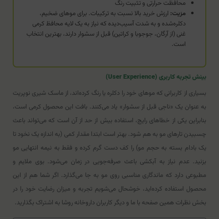
محافظت حرارتی و تثبیت رنگ
مزیت:
ارزش خرید بالا نسبت به ترکیبات. برای موهای ضخیم،
دکلره‌شده و به شدت آسیب‌دیده که نیاز به یک لایه محافظ کرمی
غنی (از آرگان، جوجوبا و کراتین) قبل از سشوار دارند، بهترین انتخاب
است.
بینش تجربه کاربری (User Experience)
بسیاری از کاربرانی که موهای خود را دکلره یا رنگ کرده‌اند، از ماسک شیری نوپریت
به عنوان یک «ناجی قبل از سشوار» یاد می‌کنند. بافت این محصول کرمی است،
بنابراین یکی از خطاهای رایج، استفاده بیش از حد از آن است که می‌تواند باعث
چسبیدن تارهای مو به هم شود. بهتر است ابتدا مقدار کمی (به اندازه یک نخود تا
یک بادام بسته به حجم مو) را کف دست گرم کرده و فقط به نیمه انتهایی مو
بزنید. عدم نیاز به آبکشی باعث صرفه‌جویی در زمان می‌شود. بوی ملایم و
مطبوعی دارد که ماندگاری مناسبی روی مو به جا می‌گذارد. اگر شما هم از این
محصول استفاده کرده‌اید، خوشحال می‌شویم تجربه و میزان رضایت خود را در
بخش نظرات همین صفحه با ما و دیگر کاربران داروخانه روشا به اشتراک بگذارید.