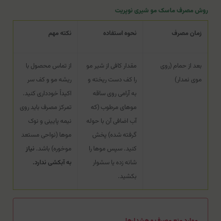
روش مصرف ماسک مو شیری نوپریت
زمان مصرف
نحوه استفاده
نکته مهم
بعد از حمام (روی
مقدار کافی از شیر مو
از تماس محصول با
موی نمدار)
را کف دست ریخته و
ریشه مو و کف سر
به آرامی روی ساقه
اکیداً خودداری کنید.
موهای مرطوب (که
تمرکز مصرف باید روی
آب اضافی آن با حوله
نیمه پایینی و نوک
گرفته شده) پخش
موها (نواحی مستعد
کنید. سپس موها را
موخوره) باشد.
نیاز
شانه زده یا سشوار
به آبکشی ندارد.
بکشید.
موارد منع مصرف و هشدارها