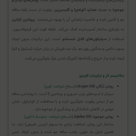
پروتئین‌های ترمیم‌کننده و پلیمرهای محافظ استوار است.
روغن‌های آرگان و
جوجوبا
به همراه
عصاره آلوئه‌ورا و گلیسیرین
، رطوبت از دست رفته ساقه
مو را تأمین کرده و خاصیت ارتجاعی آن را بهبود می‌بخشند.
پروتئین کراتین
به بازسازی ساختار آسیب‌دیده کمک می‌کند. نقطه قوت این فرمولاسیون،
استفاده از
سیلیکون‌های قابل شستشو
است؛ این ترکیبات بدون ایجاد
رسوب دائمی و سنگینی روی مو، یک سد فیزیکی در برابر حرارت (سشوار و اتو)
ایجاد کرده و از خروج رنگدانه‌ها (کم‌رنگ شدن مو) جلوگیری می‌کنند.
مکانیسم اثر و ترکیبات کلیدی
روغن آرگان (Argan Oil):
(سطح شواهد: قوی)
سرشار از اسیدهای چرب ضروری و ویتامین E است. با پوشاندن ساقه
مو از تبخیر رطوبت جلوگیری کرده و با محافظت از کوتیکول، نقش
مهمی در کاهش شکنندگی و پیشگیری از موخوره دارد.
روغن جوجوبا (Jojoba Oil):
(سطح شواهد: متوسط تا قوی)
ساختار این روغن شباهت زیادی به سبوم (چربی طبیعی) دارد، به
همین دلیل به خوبی جذب ساقه مو شده و بدون ایجاد حس