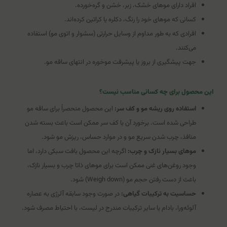
افراد دارای موهای خشک، زبر، خشن و گره‌خورده.
کسانی که موهای خود را رنگ، دکلره یا کراتین کرده‌اند.
افرادی که به طور مداوم از وسایل حرارتی (سشوار و اتوی مو) استفاده
می‌کنند.
جهت پیشگیری از بروز یا پیشرفت موخوره در انتهای ساقه مو.
این محصول برای چه کسانی مناسب نیست؟
استفاده روی ریشه مو و کف سر:
این محصول منحصراً برای ساقه مو
طراحی شده است. برخورد آن با کف سر ممکن است باعث بسته شدن
منافذ، چرب شدن سریع مو و در موارد حساس، ریزش مو شود.
موهای بسیار نازک و چرب:
اگرچه این محصول بافت سبکی دارد، اما
وجود روغن‌های غنی ممکن است برای موهای ذاتا چرب و بسیار نازک،
باعث از دست رفتن حجم مو (Weigh down) شود.
حساسیت به ترکیبات گیاهی:
در صورت وجود سابقه آلرژی به عصاره
آلوئه‌ورا، بادام یا سایر ترکیبات مندرج در لیست، با احتیاط مصرف شود.