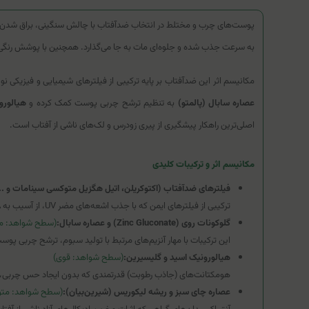
پوست‌های چرب و مختلط در انتخاب ضدآفتاب با چالش سنگینی، براق شدن و 
به سرعت جذب شده و جلوه‌ای مات به جا می‌گذارد. همچنین با پوشش رنگی ملا
مکانیسم اثر این ضدآفتاب بر پایه ترکیبی از فیلترهای شیمیایی و فیزیکی نوین برای ایجاد یک سپر دفاعی گسترده (Broad-Spectrum) در برابر پرتو
عصاره سابال (پالمتو)
به تنظیم ترشح چربی پوست کمک کرده و
هیالورو
اصلی‌ترین راهکار پیشگیری از پیری زودرس و لک‌های ناشی از آفتاب است.
مکانیسم اثر و ترکیبات کلیدی
فیلترهای ضدآفتاب (اکتوکریلن، اتیل هگزیل متوکسی سینامات و ...
ترکیبی از فیلترهای ایمن که با جذب اشعه‌های مضر UV، از آسیب به DNA سلولی، آفتاب‌سوختگی و ایجاد لک جلوگیری می‌کنند.
گلوکونات روی (Zinc Gluconate) و عصاره سابال:
(سطح شواهد: م
این ترکیبات با مهار آنزیم‌های مرتبط با تولید سبوم، ترشح چربی پو
هیالورونیک اسید و گلیسیرین:
(سطح شواهد: قوی)
هومکتانت‌های (جاذب رطوبت) قدرتمندی که بدون ایجاد حس چربی، رط
عصاره چای سبز و ریشه لیکوریس (شیرین‌بیان):
(سطح شواهد: مت