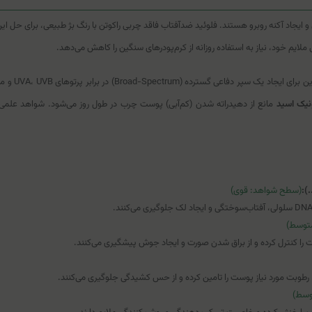
ایجاد آکنه روبرو هستند. فلوئید ضدآفتاب فاقد چربی راکوتن با رنگ بژ طبیعی، برای حل 
یم خود، نیاز به استفاده روزانه از کرم‌پودرهای سنگین را کاهش می‌دهد.
های UVA، UVB و مادون قرمز (IR) استوار است. در کنار محافظت، استفاده از
نیک اسید
مانع از دهیدراته شدن (کم‌آبی) پوست چرب در طول روز می‌شود. شواهد علمی
):
(سطح شواهد: قوی)
توسط)
ست را کنترل کرده و از براق شدن صورت و ایجاد جوش پیشگیری می‌کنند.
وبت مورد نیاز پوست را تامین کرده و از حس کشیدگی جلوگیری می‌کنند.
وسط)