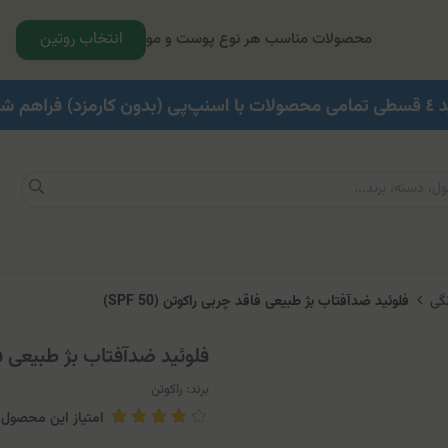
انتخاب روتین
محصولات مناسب هر نوع پوست و مو
گی
فلوئید ضدآفتاب بژ طبیعی فاقد چربی راکوتن (SPF 50)
فلوئید ضدآفتاب بژ طبیعی فاقد 
برند:
راکوتن
امتیاز این محصول: 