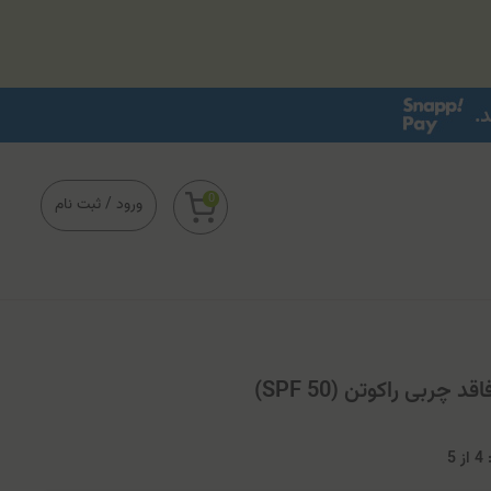
0
ورود
/
ثبت نام
چربی راکوتن (SPF 50)
4
از
5