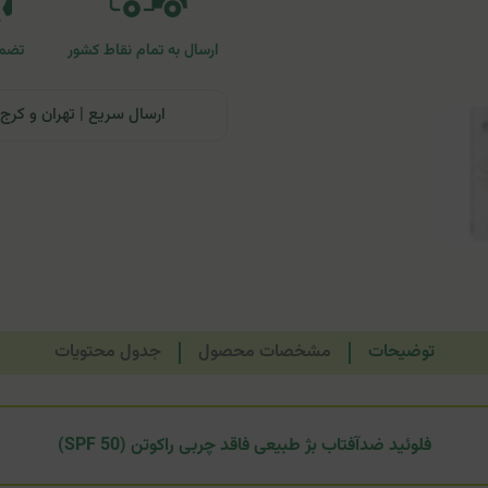
ارسال به تمام نقاط کشور
تضمی
ارسال سریع | تهران و کرج: تحویل تا ۲۴ ساعت | سایر نقاط ای
توضیحات
مشخصات محصول
جدول محتویات
فلوئید ضدآفتاب بژ طبیعی فاقد چربی راکوتن (SPF 50)