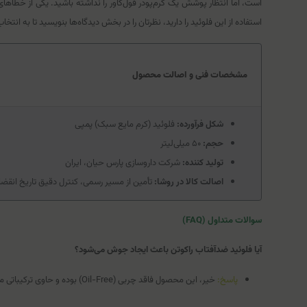
است، اما انتظار پوشش یک کرم‌پودر فول‌کاور را نداشته باشید. یکی از خطاها
استفاده از این فلوئید را دارید، نظرتان را در بخش دیدگاه‌ها بنویسید تا به انتخ
مشخصات فنی و اصالت محصول
شکل فرآورده:
فلوئید (کرم مایع سبک) پمپی
حجم:
۵۰ میلی‌لیتر
تولید کننده:
شرکت داروسازی پارس حیان، ایران
اصالت کالا در روشا:
تأمین از مسیر رسمی، کنترل دقیق تاریخ انقضا
سوالات متداول (FAQ)
آیا فلوئید ضدآفتاب راکوتن باعث ایجاد جوش می‌شود؟
پاسخ:
خیر، این محصول فاقد چربی (Oil-Free) بوده و حاوی ترکیباتی مانند زینک گلوکونات است که به کنترل سبوم و جلوگیری از ایجاد آکنه کمک می‌کنند.