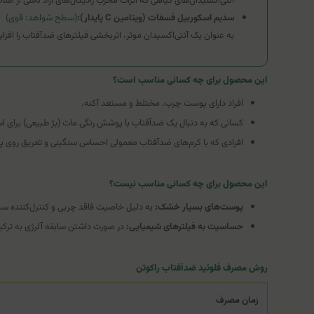
آنتی‌اکسیدان‌های گیاهی که اثرات مخرب رادیکال‌های آزاد ناشی از آف
سدیم اسکوربیل فسفات (ویتامین C پایدار):
(سطح شواهد: قوی)
به عنوان یک آنتی‌اکسیدان موثر، اثربخشی فیلترهای ضدآفتاب را افز
این محصول برای چه کسانی مناسب است؟
افراد دارای پوست چرب، مختلط و مستعد آکنه.
کسانی که به دنبال یک ضدآفتاب با پوشش رنگی مات (بژ طبیعی) برای اس
افرادی که با کرم‌های ضدآفتاب معمولی احساس سنگینی و تعریق روی پ
این محصول برای چه کسانی مناسب نیست؟
پوست‌های بسیار خشک:
به دلیل خاصیت فاقد چربی و کنترل‌کننده سب
حساسیت به فیلترهای شیمیایی:
در صورت داشتن سابقه آلرژی به ترکیبات شیمیا
روش مصرف فلوئید ضدآفتاب راکوتن
زمان مصرف