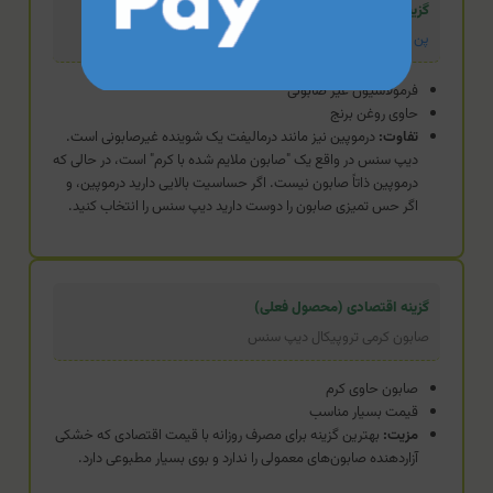
گزینه استاندارد
پن غیر صابونی مرطوب کننده درموپین
فرمولاسیون غیر صابونی
حاوی روغن برنج
تفاوت:
درموپین نیز مانند درمالیفت یک شوینده غیرصابونی است.
دیپ سنس در واقع یک "صابون ملایم شده با کرم" است، در حالی که
درموپین ذاتاً صابون نیست. اگر حساسیت بالایی دارید درموپین، و
اگر حس تمیزی صابون را دوست دارید دیپ سنس را انتخاب کنید.
گزینه اقتصادی (محصول فعلی)
صابون کرمی تروپیکال دیپ سنس
صابون حاوی کرم
قیمت بسیار مناسب
مزیت:
بهترین گزینه برای مصرف روزانه با قیمت اقتصادی که خشکی
آزاردهنده صابون‌های معمولی را ندارد و بوی بسیار مطبوعی دارد.