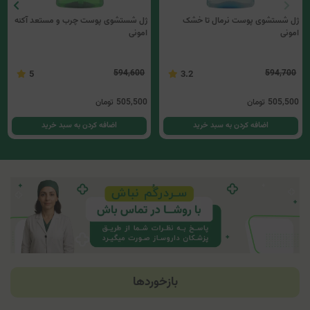
ژل شستشوی پوست نرمال تا خشک
ژل شستشوی پوست چرب و مستعد آکنه
امونی
امونی
594,600
594,700
5
3.2
505,500
تومان
505,500
تومان
اضافه کردن به سبد خرید
اضافه کردن به سبد خرید
بازخوردها