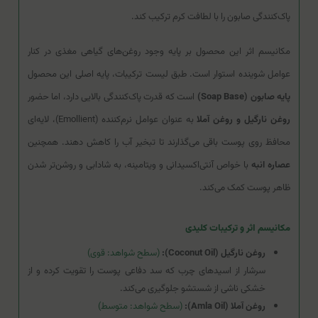
پاک‌کنندگی صابون را با لطافت کرم ترکیب کند.
مکانیسم اثر این محصول بر پایه وجود روغن‌های گیاهی مغذی در کنار
عوامل شوینده استوار است. طبق لیست ترکیبات، پایه اصلی این محصول
پایه صابون (Soap Base)
است که قدرت پاک‌کنندگی بالایی دارد، اما حضور
روغن نارگیل و روغن آملا
به عنوان عوامل نرم‌کننده (Emollient)، لایه‌ای
محافظ روی پوست باقی می‌گذارند تا تبخیر آب را کاهش دهند. همچنین
عصاره انبه
با خواص آنتی‌اکسیدانی و ویتامینه، به شادابی و روشن‌تر شدن
ظاهر پوست کمک می‌کند.
مکانیسم اثر و ترکیبات کلیدی
روغن نارگیل (Coconut Oil):
(سطح شواهد: قوی)
سرشار از اسیدهای چرب که سد دفاعی پوست را تقویت کرده و از
خشکی ناشی از شستشو جلوگیری می‌کند.
روغن آملا (Amla Oil):
(سطح شواهد: متوسط)