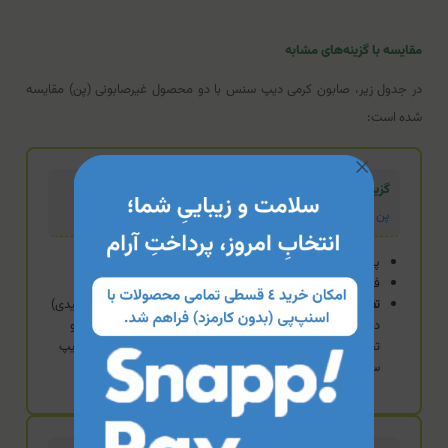
مقایسه با گزینه‌های مشابه
در جدول زیر، صابون کرمی دیپ سنس با دو محصول غیرصابونی (پن) مقایسه
شده است:
گزینه تخصصی
پن شفاف مرطوب کننده درمالیفت
پن (Syndet)
فاقد مواد صابونی
تفاوت:
درمالیفت یک "پن" است، یعنی pH سازگار با پوست (اسیدی)
دارد و فاقد مواد قلیایی صابون است. برای پوست‌های حساس و
تحت درمان، درمالیفت گزینه‌ی تخصصی‌تری نسبت به صابون دیپ
سنس است.