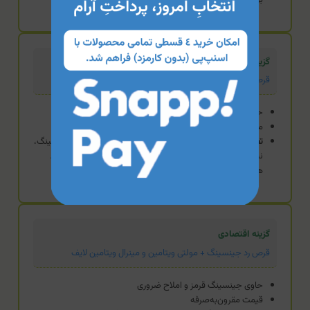
گزینه استاندارد
قرص جینسو ویت اسکای
حاوی عصاره جینسینگ
مولتی‌ویتامین و مینرال کامل (حاوی زینک، سلنیوم، کروم و...)
تفاوت:
این گزینه برای افرادی منطقی‌تر است که علاوه بر جینسینگ،
نیازمند یک مولتی‌ویتامین کامل برای جبران کمبود املاح معدنی
هستند.
گزینه اقتصادی
قرص رد جینسینگ + مولتی ویتامین و مینرال ویتامین لایف
حاوی جینسینگ قرمز و املاح ضروری
قیمت مقرون‌به‌صرفه