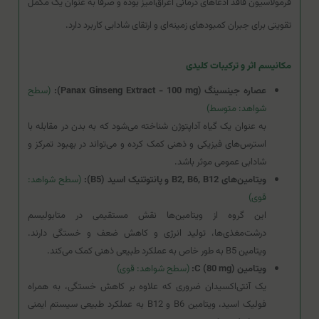
فرمولاسیون فاقد ادعاهای درمانی اغراق‌آمیز بوده و صرفاً به عنوان یک مکمل
تقویتی برای جبران کمبودهای زمینه‌ای و ارتقای شادابی کاربرد دارد.
مکانیسم اثر و ترکیبات کلیدی
عصاره جینسینگ (Panax Ginseng Extract - 100 mg):
(سطح
شواهد: متوسط)
به عنوان یک گیاه آداپتوژن شناخته می‌شود که به بدن در مقابله با
استرس‌های فیزیکی و ذهنی کمک کرده و می‌تواند در بهبود تمرکز و
شادابی عمومی موثر باشد.
ویتامین‌های B2, B6, B12 و پانتوتنیک اسید (B5):
(سطح شواهد:
قوی)
این گروه از ویتامین‌ها نقش مستقیمی در متابولیسم
درشت‌مغذی‌ها، تولید انرژی و کاهش ضعف و خستگی دارند.
ویتامین B5 به طور خاص به عملکرد طبیعی ذهنی کمک می‌کند.
ویتامین C (80 mg):
(سطح شواهد: قوی)
یک آنتی‌اکسیدان ضروری که علاوه بر کاهش خستگی، به همراه
فولیک اسید، ویتامین B6 و B12 به عملکرد طبیعی سیستم ایمنی