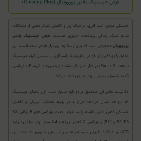
قرص جینسینگ پلاس یوروویتال (Ginseng Plus)
خستگی مزمن، افت انرژی در میانه روز و کاهش تمرکز ذهنی از مشکلات
شایع سبک زندگی پرمشغله امروزی هستند.
قرص جینسینگ پلاس
یوروویتال
محصولی است که برای پاسخ به این نیاز طراحی شده است. این
مکمل با بهره‌گیری از خواص آداپتوژنیک (سازگاری با استرس) گیاه جینسینگ
(Panax Ginseng) در کنار نقش اثبات‌شده ویتامین‌های گروه B و ویتامین
C، به آزادسازی طبیعی انرژی در بدن کمک می‌کند.
مکانیسم علمی این محصول بر دو پایه استوار است: اول، عصاره جینسینگ
که شواهد نشان می‌دهد می‌تواند در بهبود عملکرد فیزیکی و کاهش
خستگی ذهنی نقش داشته باشد. دوم، حضور ویتامین‌های B (نظیر B2،
B5، B6 و B12) و ویتامین C که در چرخه متابولیسم انرژی سلولی (تولید
ATP) و عملکرد طبیعی سیستم عصبی و ایمنی ضروری هستند. این