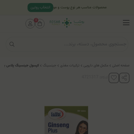
انتخاب روتین
محصولات مناسب هر نوع پوست و مو
0
صفحه اصلی
مکمل های دارویی
ترکیبات مغذی
جینسینگ
کپسول جینسینگ پلاس یوروو
کدکالا: