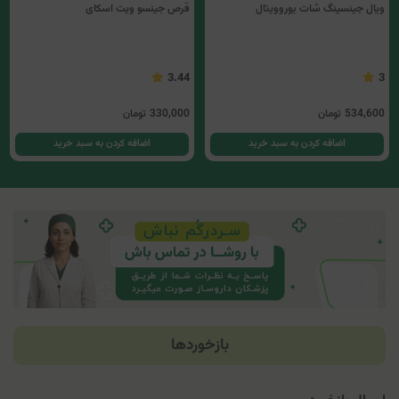
ویال جینسینگ شات یوروویتال
قرص جینسو ویت اسکای
3.44
3
534,600
تومان
330,000
تومان
اضافه کردن به سبد خرید
اضافه کردن به سبد خرید
بازخوردها