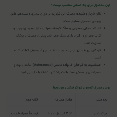
این محصول برای چه کسانی مناسب نیست؟
زنان باردار و شیرده:
مصرف این فرآورده در دوران بارداری و شیردهی طبق
بروشور محصول ممنوع است.
انسداد مجاری صفراوی و سنگ کیسه صفرا:
به دلیل وجود زردچوبه و
اثرات صفراآوری، افراد دارای سنگ صفرا باید پیش از مصرف با پزشک
مشورت کنند.
کودکان زیر ۸ سال:
ایمنی و دوز مصرف در این گروه سنی اثبات نشده
است.
حساسیت به گیاهان خانواده کاسنی (Asteraceae):
مانند بابونه و
همیشه بهار، ممکن است باعث واکنش متقاطع با خارمریم شود.
روش مصرف کپسول لیواتو فیکس هرباویوا
رده سنی
مقدار مصرف
نکته مهم
بزرگسالان
۱ تا ۲ کپسول، دو بار
ترجیحاً همراه با وعده