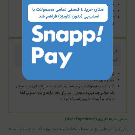
حاوی خارمریم، زردچوبه و فلفل سیاه
درمان سوء هاضمه
تفاوت:
وجود فلفل سیاه (پایپرین) در لیوردین به جذب بهتر
کورکومین کمک می‌کند، اما فاقد ویتامین‌ها و تورین است.
گزینه اقتصادی (محصول فعلی)
کپسول لیواتو فیکس هرباویوا
ترکیب جامع (گیاهی + ویتامین + تورین)
ارزش خرید بالا
تفاوت:
یک فرمولاسیون همه‌جانبه که علاوه بر پاکسازی کبد، نقش
یک مولتی‌ویتامین مینیمال را نیز برای رفع نیازهای پایه سلولی ایفا
می‌کند و قیمت مقرون‌به‌صرفه‌ای دارد.
بینش تجربه کاربری (User Experience)
یکی از چالش‌های رایج در مصرف مکمل‌های کبدی، بروز حالت تهوع خفیف است؛