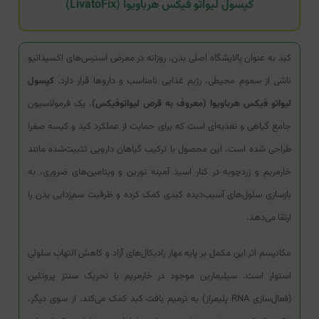
کپسول لیواتو فیکس هرباویوا (LivatoFix)
کبد به عنوان پالایشگاه اصلی بدن، روزانه در معرض استرس‌های اکسیداتیو
ناشی از سموم محیطی، رژیم غذایی نامناسب و داروها قرار دارد.
کپسول
لیواتو فیکس هرباویوا (معروف به قرص لیواتوفیکس)
، یک فرمولاسیون
جامع گیاهی و تغذیه‌ای است که برای حمایت از عملکرد کبد و کیسه صفرا
طراحی شده است. این محصول با ترکیب گیاهان دارویی تثبیت‌شده مانند
خارمریم و زردچوبه در کنار اسید آمینه تورین و ویتامین‌های ضروری، به
بازسازی سلول‌های آسیب‌دیده کبدی کمک کرده و ظرفیت سم‌زدایی بدن را
ارتقا می‌دهد.
مکانیسم اثر این مکمل بر پایه مهار رادیکال‌های آزاد و کاهش التهاب سلولی
استوار است. سیلیمارین موجود در خارمریم با تحریک سنتز پروتئین
(فعال‌سازی RNA پلیمراز) به ترمیم بافت کبد کمک می‌کند. از سوی دیگر،