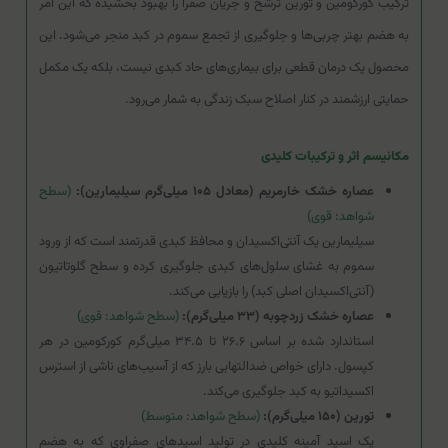
ترکیب کورکومین و تورین ترشح و جریان صفرا را بهبود بخشیده که این امر
به هضم بهتر چربی‌ها و جلوگیری از تجمع سموم در کبد منجر می‌شود. این
محصول یک درمان قطعی برای بیماری‌های حاد کبدی نیست، بلکه یک مکمل
حمایتی ارزشمند در کنار اصلاح سبک زندگی به شمار می‌رود.
مکانیسم اثر و ترکیبات کلیدی
عصاره خشک خارمریم (معادل ۱۰۵ میلی‌گرم سیلیمارین):
(سطح
شواهد: قوی)
سیلیمارین یک آنتی‌اکسیدان و محافظ کبدی قدرتمند است که از ورود
سموم به غشای سلول‌های کبدی جلوگیری کرده و سطح گلوتاتیون
(آنتی‌اکسیدان اصلی کبد) را بازیابی می‌کند.
عصاره خشک زردچوبه (۳۳ میلی‌گرم):
(سطح شواهد: قوی)
استاندارد شده بر اساس ۲۶.۶ تا ۳۴.۵ میلی‌گرم کورکومین در هر
کپسول. دارای خواص ضدالتهابی بارز که از آسیب‌های ناشی از استرس
اکسیداتیو به کبد جلوگیری می‌کند.
تورین (۱۵۰ میلی‌گرم):
(سطح شواهد: متوسط)
یک اسید آمینه کلیدی در تولید اسیدهای صفراوی که به هضم