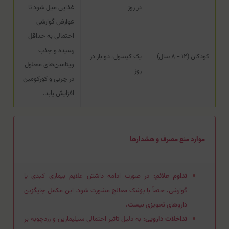
در روز
غذایی میل شود تا
عوارض گوارشی
احتمالی به حداقل
رسیده و جذب
کودکان (۱۲ - ۸ سال)
یک کپسول، دو بار در
ویتامین‌های محلول
روز
در چربی و کورکومین
افزایش یابد.
موارد منع مصرف و هشدارها
تداوم علائم:
در صورت ادامه داشتن علایم بیماری کبدی یا
گوارشی، حتماً با پزشک معالج مشورت شود. این مکمل جایگزین
داروهای تجویزی نیست.
تداخلات دارویی:
به دلیل تاثیر احتمالی سیلیمارین و زردچوبه بر