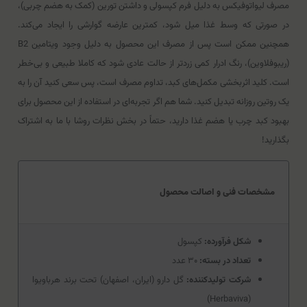
مصرف لیواتوفیکس به دلیل فرم کپسولی و داشتن تورین (کمک به هضم چربی)،
در صورتی که وسط غذا میل شود، کمترین عارضه گوارشی را ایجاد می‌کند.
همچنین ممکن است پس از مصرف این محصول به دلیل وجود ویتامین B2
(ریبوفلاوین)، رنگ ادرار کمی زردتر از حالت عادی شود که کاملا طبیعی و بی‌خطر
است. کلید اثربخشی مکمل‌های کبد، تداوم مصرف است، پس سعی کنید آن را به
یک روتین روزانه تبدیل کنید. شما هم اگر تجربه‌ای در استفاده از این محصول برای
بهبود کبد چرب یا هضم غذا دارید، حتماً در بخش نظرات روشا با ما به اشتراک
بگذارید!
مشخصات فنی و اصالت محصول
شکل فرآورده:
کپسول
تعداد در بسته:
۳۰ عدد
شرکت تولیدکننده:
گل دارو (ایران، اصفهان) تحت برند هرباویوا
(Herbaviva)