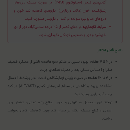
آنزیم‌های کبدی (سیتوکروم P450)، در صورت مصرف داروهای
رقیق‌کننده خون (مانند وارفارین)، داروهای کاهنده قند خون و
داروهای متابولیزه شونده در کبد، با داروساز مشورت کنید.
شرایط نگهداری:
در دمای کمتر از ۲۵ درجه سانتی‌گراد، دور از نور
خورشید و دور از دسترس کودکان نگهداری شود.
نتایج قابل انتظار
در ۲ تا ۴ هفته:
بهبود نسبی در علائم سوءهاضمه ناشی از عملکرد ضعیف
صفرا و احساس سبکی بعد از مصرف غذاهای چرب.
در ۴ تا ۱۲ هفته:
در صورت پایش آزمایشگاهی (تحت نظر پزشک)، احتمال
مشاهده بهبود و کاهش در سطح آنزیم‌های کبدی (ALT/AST) در کبد
چرب گرید پایین وجود دارد.
توجه:
این محصول به تنهایی و بدون اصلاح رژیم غذایی، کاهش وزن
اصولی و قطع مصرف الکل، در درمان کبد چرب اثربخشی کامل نخواهد
داشت.