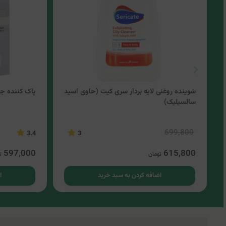
شوینده روغنی لایه بردار سری کیت (حاوی اسید
پاک کننده جام
سالسیلیک)
699,800
3.4
3
597,000
615,800
تومان
ت
اضافه کردن به سبد خرید
ا