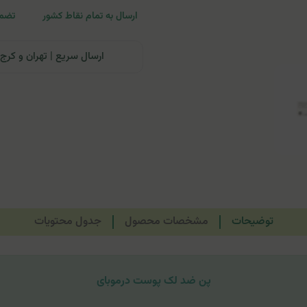
ارسال به تمام نقاط کشور
تضمی
ارسال سریع | تهران و کرج: تحویل تا ۲۴ ساعت | سایر نقاط ای
توضیحات
مشخصات محصول
جدول محتویات
پن ضد لک پوست درموبای