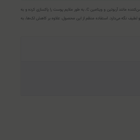
پن ضد لک پوست درموبای یک شوینده تخصصی برای کاهش لک‌های پوستی و بهبود روشنایی و یکدستی رنگ پوست است. این محصول با ترکیبات موثر لایه‌بردار و روشن‌کننده مانند آربوتین و ویتامین C، به طور ملایم پوست را پاکسازی کرده و به
لطیف نگه می‌دارد. استفاده منظم از این محصول، علاوه بر کاهش لک‌ها، به