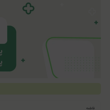
فاطمه