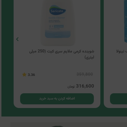
ینولا
شوینده کرمی ملایم سری کیت (250 میلی
شوین
لیتری)
00
359,800
3.36
00
316,600
تومان
اضافه کردن به سبد خرید