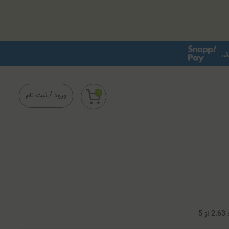
0
ورود
/
ثبت نام
2
از
5