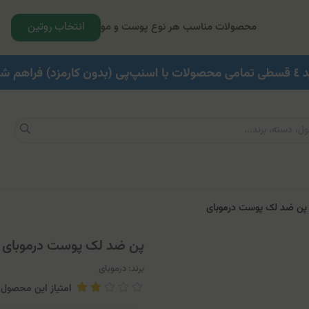
انتخاب روتین
محصولات مناسب هر نوع پوست و مو
ن ضد لک پوست درموبای
پن ضد لک پوست درموبای
برند:
درموبای
امتیاز این محصول: .63