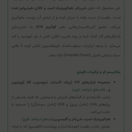
غنی محصول که حاوی
شی‌باتر، هیالورونیک اسید و کلاژن هیدرولیز شده
است، رطوبت از دست رفته را جبران کرده و از تبخیر آب پوست جلوگیری
می‌کند. حضور آنتی‌اکسیدان‌هایی نظیر
کوآنزیم Q10
به خنثی‌سازی
رادیکال‌های آزاد کمک کرده و روند تخریب کلاژن ناشی از نور خورشید را کند
می‌سازد. با وجود ترکیبات مرطوب‌کننده، فرمولاسیون تلاش کرده تا بافتی
سبک و پایانی نامرئی (Invisible Finish) ارائه دهد.
مکانیسم اثر و ترکیبات کلیدی
مجموعه فیلترهای UV (زینک اکساید، تینوسورب M، آووبنزون
و...):
(سطح شواهد: قوی)
ترکیب قدرتمندی از فیلترهای فیزیکی و شیمیایی که طیف وسیعی از
پرتوهای UVA (عامل پیری) و UVB (عامل سوختگی) را مسدود یا
جذب می‌کنند.
هیالورونیک اسید، شی‌باتر و گلیسیرین:
(سطح شواهد: قوی)
عوامل جاذب رطوبت (هومکتانت) و پوشاننده (اکلوسیو) که با ایجاد