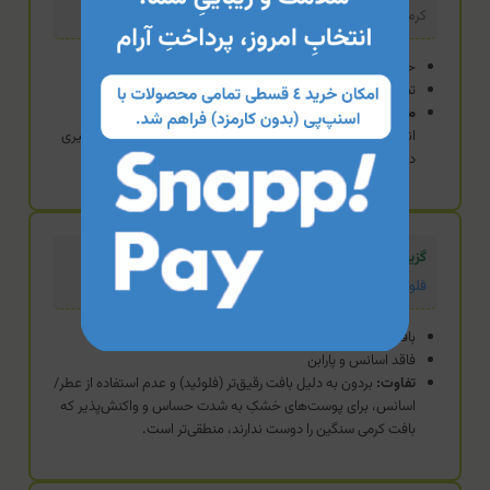
کرم ضد آفتاب پوست نرمال تا خشک تگودر
حاوی Q10 و شی‌باتر
تمرکز بر آبرسانی عمقی و آنتی‌اکسیدان
مزیت:
حضور کلاژن هیدرولیز شده و Q10، این محصول را به
انتخابی عالی برای افراد بالای ۳۰ سال که به دنبال خاصیت ضدپیری
در کنار ضدآفتاب هستند، تبدیل می‌کند.
گزینه استاندارد
فلوئید ضد آفتاب بی‌رنگ بردون (پوست خشک)
بافت فلوئید بسیار سبک
فاقد اسانس و پارابن
تفاوت:
بردون به دلیل بافت رقیق‌تر (فلوئید) و عدم استفاده از عطر/
اسانس، برای پوست‌های خشکِ به شدت حساس و واکنش‌پذیر که
بافت کرمی سنگین را دوست ندارند، منطقی‌تر است.