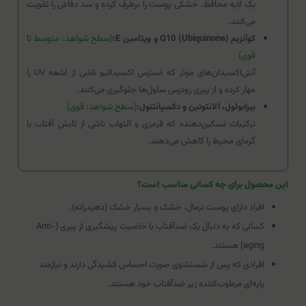
یک لایه محافظ، خشکی پوست را برطرف کرده و سد دفاعی را تقویت
می‌کنند.
کوآنزیم Q10 (Ubiquinone) و ویتامین E:
(سطح شواهد: متوسط تا
قوی)
آنتی‌اکسیدان‌های موثر که استرس اکسیداتیو ناشی از اشعه UV را
مهار کرده و از پیری زودرس سلول‌ها جلوگیری می‌کنند.
بیزابولول، آلانتوئین و دکسپانتنول:
(سطح شواهد: قوی)
ترکیبات تسکین‌دهنده که قرمزی و التهاب ناشی از تابش آفتاب یا
گرمای محیط را کاهش می‌دهند.
این محصول برای چه کسانی مناسب است؟
افراد دارای پوست نرمال، خشک و بسیار خشک (دهیدراته).
کسانی که به دنبال یک ضدآفتاب با خاصیت پیشگیری از پیری (Anti-
aging) هستند.
افرادی که پس از شستشوی صورت احساس کشیدگی دارند و نیازمند
پایه‌ای مرطوب‌کننده زیر ضدآفتاب خود هستند.