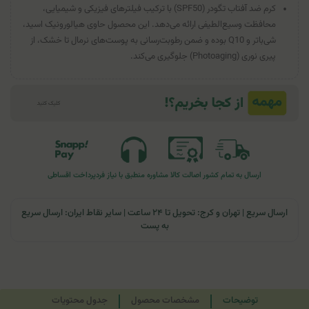
کرم ضد آفتاب تگودر (SPF50) با ترکیب فیلترهای فیزیکی و شیمیایی،
محافظت وسیع‌الطیفی ارائه می‌دهد. این محصول حاوی هیالورونیک اسید،
شی‌باتر و Q10 بوده و ضمن رطوبت‌رسانی به پوست‌های نرمال تا خشک، از
پیری نوری (Photoaging) جلوگیری می‌کند.
ارسال به تمام کشور
اصالت کالا
مشاوره منطبق با نیاز فرد
پرداخت اقساطی
ارسال سریع | تهران و کرج: تحویل تا ۲۴ ساعت | سایر نقاط ایران: ارسال سریع
به پست
توضیحات
مشخصات محصول
جدول محتویات