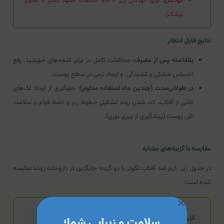
کودکان:
برای کودکان زیر ۶ ماه استفاده نشود (مگر با تجویز
پزشک).
نتایج قابل انتظار
بلافاصله پس از مصرف:
محافظت کامل در برابر اشعه‌های خورشید، رفع
احساس خشکی و کشیدگی، و ایجاد نرمی در سطح پوست.
در طولانی‌مدت (چندین ماه استفاده مداوم):
جلوگیری از ایجاد لک‌های
ناشی از آفتاب، کند شدن روند تشکیل خطوط ریز و حفظ قوام و سلامت
کلی پوست (پیشگیری از پیری نوری).
مقایسه با گزینه‌های مشابه
در جدول زیر، کرم ضد آفتاب تگودر با دو گزینه جایگزین در داروخانه روشا مقایسه
شده است:
گزینه تخصصی (محصول فعلی)