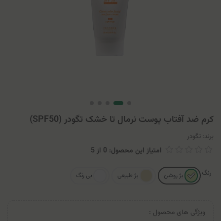
کرم ضد آفتاب پوست نرمال تا خشک تگودر (SPF50)
برند:
تگودر
امتیاز این محصول: 0
از
5
رنگ
بژ روشن
بژ طبیعی
بی رنگ
ویژگی های محصول :