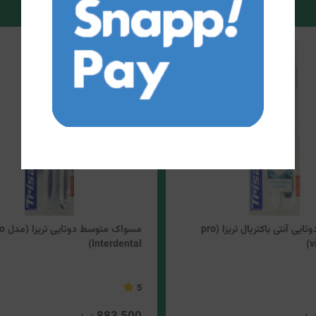
مسواک نرم دوتایی آنتی باکتریال تریزا (pro
مسواک متوسط
Interdental)
v
5