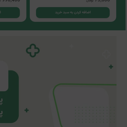
996,400
75,800
تومان
ت
اضافه کردن به سبد خرید
ا