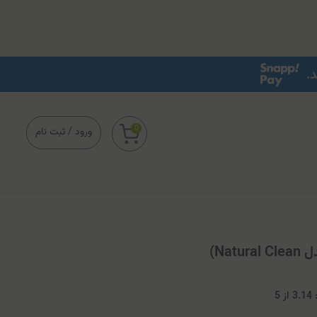
0
ورود
/
ثبت نام
Nat)
3
از
5