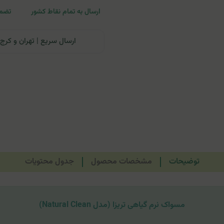
ارسال به تمام نقاط کشور
تضمی
ارسال سریع | تهران و کرج: تحویل تا ۲۴ ساعت | سایر نقاط ای
توضیحات
مشخصات محصول
جدول محتویات
مسواک نرم گیاهی تریزا (مدل Natural Clean)