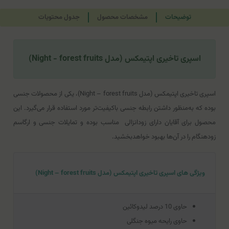
توضیحات
مشخصات محصول
جدول محتویات
اسپری تاخیری اپتیمکس (مدل Night - forest fruits)
اسپری تاخیری اپتیمکس (مدل Night – forest fruits)، یکی از محصولات جنسی
بوده که به‌منظور داشتن رابطه جنسی با‌کیفیت‌تر مورد استفاده قرار می‌گیرد. این
محصول برای آقایان دارای زودانزالی
مناسب بوده و تمایلات جنسی و ارگاسم
زودهنگام را در آن‌ها بهبود خواهدبخشید.
ویژگی های اسپری تاخیری اپتیمکس (مدل Night – forest fruits)
حاوی 10 درصد لیدوکائین
حاوی رایحه میوه جنگلی