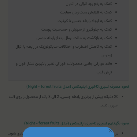
کمک به رفع زود انزالی در آقایان
کمک به افزایش مدت زمان مقاربت
کمک به ایجاد رابطه جنسی با کیفیت
کمک به جلوگیری از سوزش و حساسیت پوست
کمک به بازگشت به حالت نرمال بعد‌از رابطه جنسی
کمک به کاهش اضطراب و اختلالات سایکولوژیک در رابطه با انزال
زودرس
فاقد عوارض جانبی محصولات خوراکی نظیر بالابردن فشار خون و
تپش قلب
نحوه مصرف اسپری تاخیری اپتیمکس (مدل Night - forest fruits)
20 دقیقه پیش از برقراری رابطه جنسی، 2 الی 3 پاف از محصول را روی آلت
اسپری کنید.
نحوه نگهداری اسپری تاخیری اپتیمکس (مدل Night - forest fruits)
در محلی خشک، خنک و دور از نور خورشید و دسترس اطفال نگهداری شود.