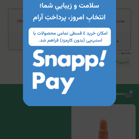
هشدار مصرف اسپری تاخیری اپتیمکس (مدل Night - forest fruits)
هشدار مصرف خاصی برای این محصول ذکر نشده‌است.
بخشها :
اسپری تاخیری
محصولات مرتبط