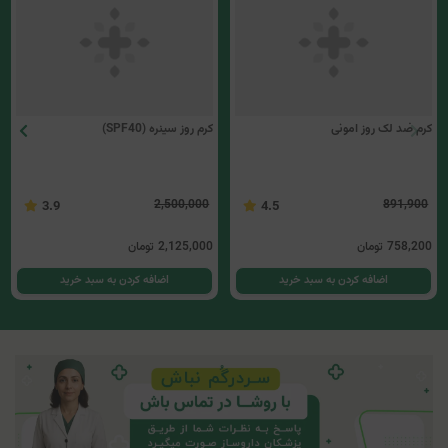
کرم روز سینره (SPF40)
کرم ضد لک روز امونی
2,500,000
3.9
2,125,000
تومان
891,900
4.5
اضافه کردن به سبد خرید
758,200
تومان
اضافه کردن به سبد خرید