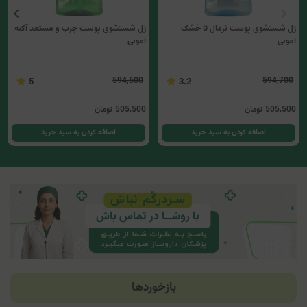
ژل شستشوی پوست نرمال تا خشک
ژل شستشوی پوست چرب و مستعد آکنه
امونی
امونی
594,600
594,700
5
3.2
505,500
تومان
505,500
تومان
اضافه کردن به سبد خرید
اضافه کردن به سبد خرید
بازخوردها