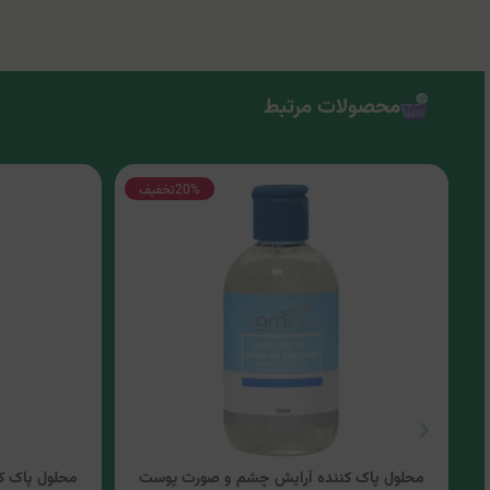
محصولات مرتبط
20%
تخفیف
محلول پاک کننده آرایش چشم و صورت پوست
محلول پاک ک