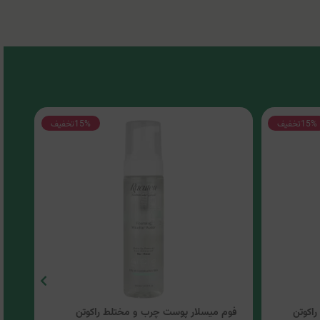
15%
تخفیف
15%
تخفیف
اکوتن
فوم میسلار پوست چرب و مختلط راکوتن
محل