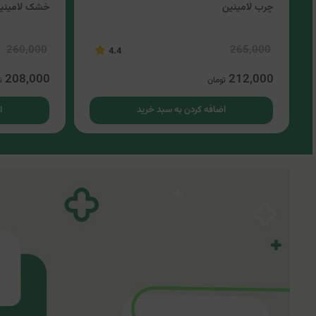
چرب لامینین
خشک لامینی
260,000
265,000
4.4
208,000
212,000
تومان
ت
اضافه کردن به سبد خرید
ا