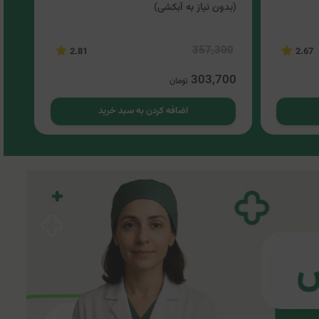
(بدون نیاز به آبکشی)
00
357,300
2.81
2.67
00
303,700
تومان
اضافه کردن به سبد خرید