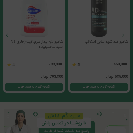
شامپو ضد شوره ساین اسکالپ
شامپو لایه بردار سری کیت (حاوی 3%
اسید سالسیلیک)
799,800
650,000
4
5
585,000
تومان
703,800
تومان
اضافه کردن به سبد خرید
اضافه کردن به سبد خرید