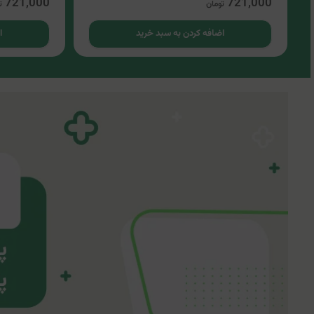
721,000
721,000
تومان
ت
اضافه کردن به سبد خرید
ا