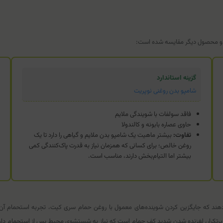
ا دو محصول دیگر مقایسه شده است:
گزینه استاندارد
شامپو بدن روغنی نوپریت
فاقد سولفات با شویندگی ملایم
حاوی عصاره بابونه و کالندولا
تفاوت:
بیشتر ماهیت یک شامپو بدن ملایم و گیاهی را دارد تا یک
روغن خالص؛ برای کسانی که همزمان نیاز به قدرت پاک‌کنندگی کمی
بیشتر اما التیام‌بخش دارند، مناسب است.
ش می‌دهند که جایگزین کردن شوینده‌های معمول با روغن حمام سری کیت، تجربه استحمام
کات پرتکرار، لغزنده شدن شدید کف حمام است که نیاز به شستشوی محیط پس از استحمام دا