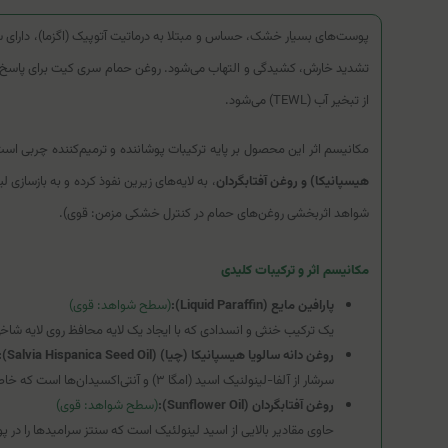
از تبخیر آب (TEWL) می‌شود.
مکانیسم اثر این محصول بر پایه ترکیبات پوشاننده و ترمیم‌کننده چربی اس
هیسپانیکا) و روغن آفتابگردان
، به لایه‌های زیرین نفوذ کرده و به بازساز
شواهد اثربخشی روغن‌های حمام در کنترل خشکی مزمن: قوی).
مکانیسم اثر و ترکیبات کلیدی
پارافین مایع (Liquid Paraffin):
(سطح شواهد: قوی)
یک ترکیب خنثی و انسدادی که با ایجاد یک لایه محافظ روی لایه ش
روغن دانه سالویا هیسپانیکا (چیا) (Salvia Hispanica Seed Oil):
سرشار از آلفا-لینولنیک اسید (امگا ۳) و آنتی‌اکسیدان‌ها است که خاصیت ضدالتهابی قابل‌توجهی داشته و به ترمیم سد پوستی و کاهش خارش کمک می‌کند.
روغن آفتابگردان (Sunflower Oil):
(سطح شواهد: قوی)
حاوی مقادیر بالایی از اسید لینولئیک است که سنتز سرامیدها را د