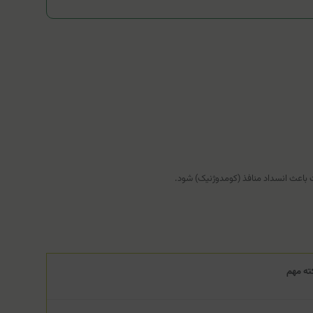
باعث انسداد منافذ (کومدوژنیک) شود.
ته مهم