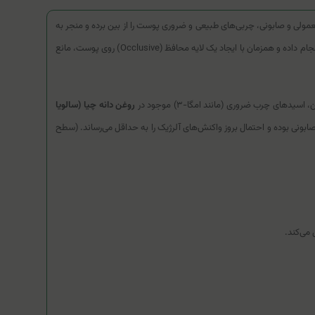
ستند. شستشوی این نوع پوست‌ها با شوینده‌های معمولی و صابونی، چربی‌های طبیعی و ضروری پوست را از بین برده و منجر به
تشدید خارش، کشیدگی و التهاب می‌شود. روغن حمام سری کیت برای پاسخ به این نیاز طراحی شده است؛ محصولی که عمل پاکسازی را به صورت فیزیکی و با ملایمت انجام داده و همزمان با ایجاد یک لایه محافظ (Occlusive) روی پوست، مانع
ای چرب ضروری (مانند امگا-۳) موجود در
روغن دانه چیا (سالویا
صابونی بوده و احتمال بروز واکنش‌های آلرژیک را به حداقل می‌رساند. (سطح
می‌کند.