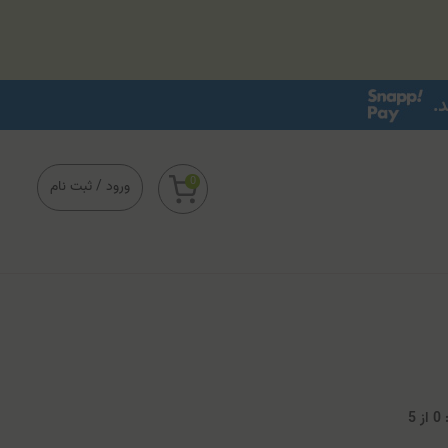
0
ورود
/
ثبت نام
0
از
5