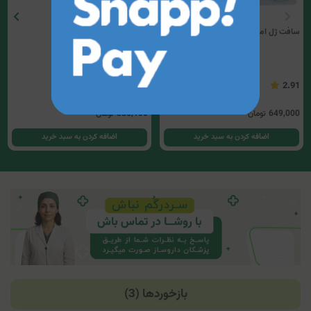
سافت ژل امگا 3،5 زراوش(فاقد جیوه)
سافت ژل امگا من زراوش
3.3
2.91
649,000
تومان
886,100
تومان
اضافه کردن به سبد خرید
اضافه کردن به سبد خرید
بازخوردها (3)