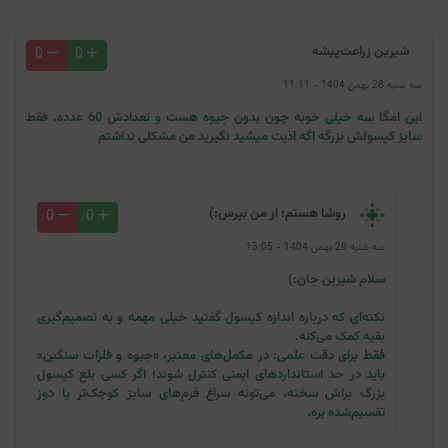
شیرین زراعت‌پیشه
0
0
سه شنبه 28 بهمن 1404 - 11:11
این امگا سه خیلی خوبه چون بدون جیوه هست و تعدادش 60 عدده. فقط
سایز کپسولش بزرگه اگه اذیت میشید نگیرید من مشکلی نداشتم
روشا هستم؛ از من بپرس:)
0
0
سه شنبه 28 بهمن 1404 - 13:05
سلام شیرین جان:)
نکته‌ای که درباره اندازه کپسول گفتید خیلی مهمه و به تصمیم‌گیری
بقیه کمک می‌کنه.
فقط برای دقت علمی: در مکمل‌های معتبر، «جیوه و فلزات سنگین»
باید در حد استانداردهای ایمنی کنترل شوند؛ اگر کسی بلع کپسول
بزرگ براش سخته، می‌تونه سراغ فرم‌های سایز کوچک‌تر یا دوز
تقسیم‌شده بره.