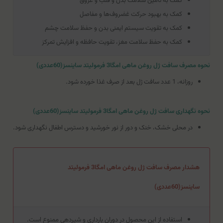
کمک به تامین سلامت بدن و قلب و عروق
کمک به بهبود حرکت غضروف‌ها و مفاصل
کمک به تقویت سیستم ایمنی بدن و حفظ سلامت چشم
کمک به حفظ سلامت مغز، تقویت حافظه و افزایش تمرکز
نحوه مصرف سافت ژل روغن ماهی امگا3 فرمولیتد ساینسز(60عددی)
روزانه، 1 عدد سافت ژل بعد از صرف غذا خورده شود.
نحوه نگهداری سافت ژل روغن ماهی امگا3 فرمولیتد ساینسز(60عددی)
در محلی خشک، خنک و دور از نور خورشید و دسترس اطفال نگهداری شود.
هشدار مصرف سافت ژل روغن ماهی امگا3 فرمولیتد
ساینسز(60عددی)
استفاده از این محصول در دوران بارداری و شیردهی ممنوع است.