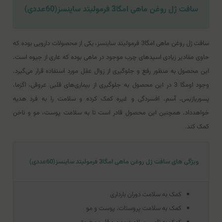
سافت ژل روغن ماهی امگا3 فرمولیتد ساینسز(60عددی)
سافت ژل روغن ماهی امگا3 فرمولیتد ساینسز، یکی از محصولات دارویی بوده که
حاوی مقادیر زیادی اسیدهای چرب موجود در ماهی بوده که عاری از جیوه است.
این محصول به منظور رفع و جلوگیری از زوال عقل مورد استفاده قرار می‌گیرد.
وجود اومگا 3 در این محصول به جلوگیری از بیماری‌های قلبی عروقی، اگزما،
پسوریازیس، آسم، افسردگی و غیره کمک کرده و سلامت را به فرد هدیه
خواهدداد. همچنین این محصول قادر است تا به سلامت پوست، مو و ناخن
کمک کند.
ویژگی های سافت ژل روغن ماهی امگا3 فرمولیتد ساینسز(60عددی)
کمک به سلامت دوران بارداری
کمک به سلامت پروستات، پوست و مو