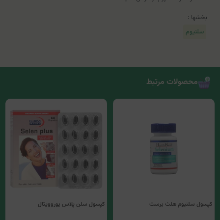
بخشها :
سلنیوم
محصولات مرتبط
کپسول سلنیوم هلث برست
کپسول سلن پلاس یوروویتال