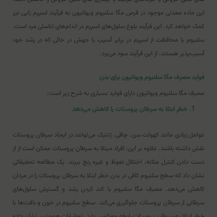
این ماده معدنی موجود در قرص مگا سلنیوم ویواتیون به فرآیند اسپرم زایی نیز
کمک خواهد کرد. این فرآیند بلوغ سلول‌های اسپرم در اندام‌های تناسلی مرد است.
سلنیوم با محافظت از اسپرم در برابر آسیب یا جهش در حالی که در رشد خود
آسیب‌پذیر هستند، از این فرآیند سود می‌برد.
فواید مصرف مگا سلنیوم ویواتیون برای بدن
مصرف مگا سلنیوم ویواتیون دارای فواید بسیاری به شرح زیر است:
خطر ابتلا به سرطان پروستات را کاهش می‌دهد
عوامل زیادی مانند کهولت سن، چاقی، ژنتیک می‌توانند در ایجاد سرطان پروستات
نقش داشته باشند. علاوه بر این، افراد مبتلا به سرطان پروستات ممکن است از از
دست دادن کنترل مثانه، اختلال نعوظ و غیره رنج ببرند. یک مطالعه تحقیقاتی
نشان داد که سطح سلنیوم کافی در بدن خطر ابتلا به سرطان پروستات را در مردان
کاهش می‌دهد. مصرف مگا سلنیوم با کند کردن رشد و گسترش سلول‌های
سرطانی از سرطان پروستات جلوگیری می‌کند. سطح سلنیوم در خون و بافت‌ها با
خطر ابتلا به سرطان پروستات رابطه معکوس دارد. تحقیقات همچنین نشان داده