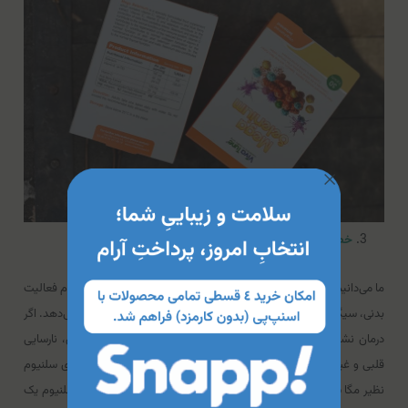
خطر ابتلا به بیماری های قلبی را کاهش می‌دهد
ما می‌دانیم که بیماری قلبی به دلیل عادات غذایی نامناسب، ژنتیک، عدم فعالیت
بدنی، سیگار کشیدن، سطوح بالای کلسترول و بسیاری دلایل دیگر رخ می‌دهد. اگر
درمان نشود، منجر به چندین پیامد سلامتی جدی مانند سکته مغزی، نارسایی
قلبی و غیره می‌شود. مطالعات نشان داده که مصرف مکمل های حاوی سلنیوم
نظیر مگا سلنیوم ویواتیون با کاهش خطر بیماری قلبی مرتبط است. سلنیوم یک