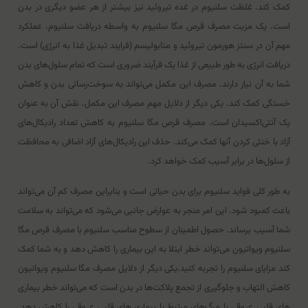
کمک کند. غلظت سلنیوم در غده تیروئید نیز بیشتر از هر عضو دیگری در بدن
است. یک مزیت مصرف قرص مگا سلنیوم به واسطه دریافت سلنیوم، عملکرد
مهم آن در سنتز هورمون تیروئید و متابولیسم (فرایند تبدیل غذا به انرژی) است.
دریافت انرژی به طور طبیعی از غذا یک فرآیند ضروری است که تمام سلول‌های بدن
شما به آن نیاز دارند. مصرف این مکمل می‌تواند به سوخت‌رسانی بدن و کاهش
خستگی کمک کند. یکی دیگر از دلایل مهم مصرف این مکمل، نقش آن به عنوان
یک آنتی‌اکسیدان است. مصرف قرص مگا سلنیوم به کاهش تعداد رادیکال‌های
آزاد با خنثی کردن آنها کمک می‌کند. حذف این رادیکال‌های آزاد اضافی به محافظت
از سلول‌ها در برابر آسیب کمک خواهد کرد.
به طور کلی فواید سلنیوم برای بدن حیاتی است و بنابراین مصرف کم آن می‌تواند
باعث کمبود شود. این امر منجر به عوارض جانبی می‌شود که می‌تواند به سلامت
شما آسیب برساند. حصول اطمینان از سطوح مناسب سلنیوم با مصرف قرص مگا
سلنیوم ویواتیون می‌تواند خطر ابتلا به این بیماری را کاهش دهد و به شما کمک
کند مزایای سلنیوم را تجربه کنید.یکی دیگر از دلایل مصرف مگا سلنیوم ویواتیون
کاهش التهاب و جلوگیری از تجمع پلاکت‌ها در بدن است که می‌تواند خطر بیماری
های قلبی عروقی یا مرگ‌های مرتبط با بیماری های قلبی عروقی را کاهش دهد.