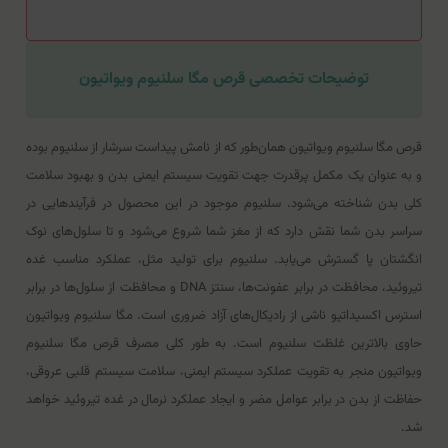
توضیحات تخصصی قرص مگا سلنیوم ویواتیون
قرص مگا سلنیوم ویواتیون همان‌طور که از نامش پیداست سرشار از سلنیوم بوده
و به عنوان یک مکمل پرقدرت جهت تقویت سیستم ایمنی بدن و بهبود سلامت
کلی بدن شناخته می‌شود. سلنیوم موجود در این محصول در فرآیندهایی در
سراسر بدن شما نقش دارد که از مغز شما شروع می‌شود و تا سلول‌های نوک
انگشتان پا گسترش می‌یابد. سلنیوم برای تولید مثل، عملکرد مناسب غده
تیروئید، محافظت در برابر عفونت‌ها، سنتز DNA و محافظت از سلول‌ها در برابر
استرس اکسیداتیو ناشی از رادیکال‌های آزاد ضروری است. مگا سلنیوم ویواتیون
حاوی بالاترین غلظت سلنیوم است. به طور کلی مصرف قرص مگا سلنیوم
ویواتیون منجر به تقویت عملکرد سیستم ایمنی، سلامت سیستم قلبی عروقی،
حفاظت از بدن در برابر عوامل مضر و ایجاد عملکرد نرمال در غده تیروئید خواهد
شد.