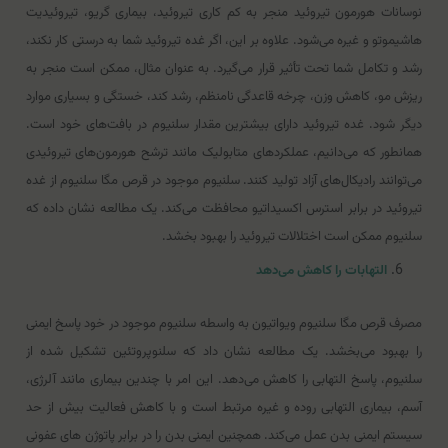
نوسانات هورمون تیروئید منجر به کم کاری تیروئید، بیماری گریو، تیروئیدیت
هاشیموتو و غیره می‌شود. علاوه بر این، اگر غده تیروئید شما به درستی کار نکند،
رشد و تکامل شما تحت تأثیر قرار می‌گیرد. به عنوان مثال، ممکن است منجر به
ریزش مو، کاهش وزن، چرخه قاعدگی نامنظم، رشد کند، خستگی و بسیاری موارد
دیگر شود. غده تیروئید دارای بیشترین مقدار سلنیوم در بافت‌های خود است.
همانطور که می‌دانیم، عملکردهای متابولیک مانند ترشح هورمون‌های تیروئیدی
می‌توانند رادیکال‌های آزاد تولید کنند. سلنیوم موجود در قرص مگا سلنیوم از غده
تیروئید در برابر استرس اکسیداتیو محافظت می‌کند. یک مطالعه نشان داده که
سلنیوم ممکن است اختلالات تیروئید را بهبود بخشد.
التهابات را کاهش می‌دهد
مصرف قرص مگا سلنیوم ویواتیون به واسطه سلنیوم موجود در خود پاسخ ایمنی
را بهبود می‌بخشد. یک مطالعه نشان داد که سلنوپروتئین تشکیل شده از
سلنیوم، پاسخ التهابی را کاهش می‌دهد. این امر با چندین بیماری مانند آلرژی،
آسم، بیماری التهابی روده و غیره مرتبط است و با کاهش فعالیت بیش از حد
سیستم ایمنی بدن عمل می‌کند. همچنین ایمنی بدن را در برابر پاتوژن های عفونی