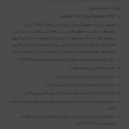
ویژگی های محصول :
Kapoot 7Hot Time Condom 3 PSC
کاندوم خاردار و حلقوی 3 عددی کاپوت (مدل 7Hot Time)، یکی از
محصولات مراقبتی به‌منظور داشتن یک رابطه جنسی با‌کیفیت است. این
محصول قادر است تا دیواره‌های داخلی واژن را منقبض کرده و از این طریق
تحریک را در هنگام برقراری ارتباط جنسی بهبود خواهد‌بخشید. این کاندوم
حاوی مواد روان‌کننده بوده و می‌تواند لذت رابطه جنسی را چندین برابر کند.
ویژگی های کاندوم خاردار و حلقوی 3 عددی کاپوت (مدل 7Hot Time):
کمک به داشتن یک رابطه طولانی
کمک به تحریک بیشتر و درمان سرد مزاجی
دارای رایحه فوق‌العاده مطبوع برای افزایش لیبیدو
کمک به کنترل انزال به‌واسطه داشتن ماده موثر تاخیری بنزوکائین
حاوی لوبریکنت روان کننده و آنتی‌اکسیدان بلوبری به‌منظور افزایش نشاط و
انرژی
ساخته‌شده از عصاره جینسینگ برزیلی و میوه‌های موثر برای افزایش
خون‌رسانی به ناحیه تناسلی