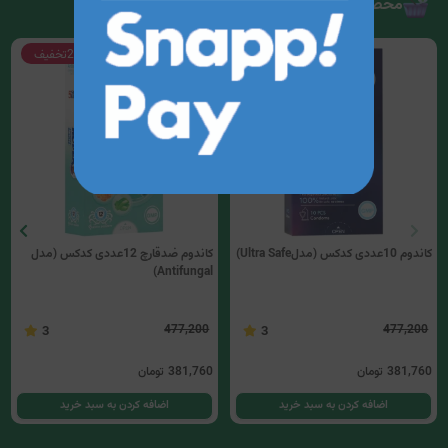
محصولات مرتبط
20%
تخفیف
20%
تخفیف
کاندوم 10عددی کدکس (مدلUltra Safe)
کاندوم ضدقارچ 12عددی کدکس (مدل
Antifungal)
477,200
477,200
3
3
381,760
تومان
381,760
تومان
اضافه کردن به سبد خرید
اضافه کردن به سبد خرید