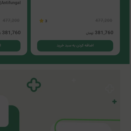
Antifungal)
477,200
477,200
3
381,760
381,760
تومان
ت
اضافه کردن به سبد خرید
ا