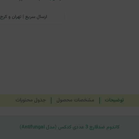
ارسال سریع | تهران و کرج: تحویل تا ۲۴ ساعت | سایر نقاط ای
توضیحات
مشخصات محصول
جدول محتویات
کاندوم ضدقارچ 3 عددی کدکس (مدل Antifungal)