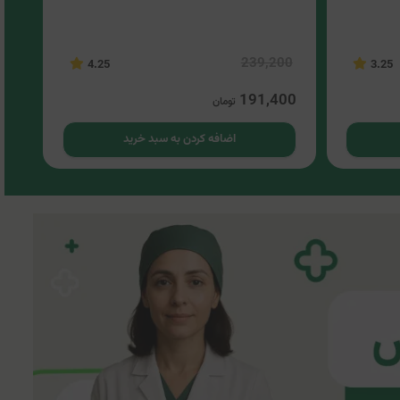
AY)
00
239,200
4.25
3.25
60
191,400
تومان
اضافه کردن به سبد خرید