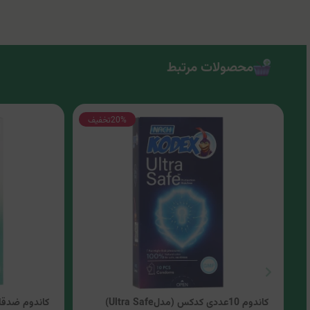
محصولات مرتبط
20%
تخفیف
کاندوم 10عددی کدکس (مدلUltra Safe)