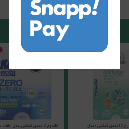
20%
تخفیف
کاندوم ضدقارچ 12عددی کدکس (مدل
کاندوم 3 عددی کدکس مدل ZERO Invisible