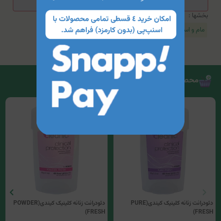
بخشها :
مام و اسپری
محصولات مرتبط
دئودرانت زنانه کلینیک کیندی(PURE
دئودرانت زنانه کلینیک کیندی(POWDER
FRESH)
FRESH)