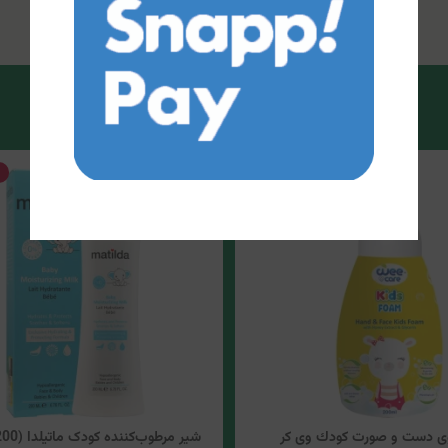
 دست و صورت كودك وی کر
شیر مرطوب‌کننده کودک ماتیلدا (200میلی‌لیتر)