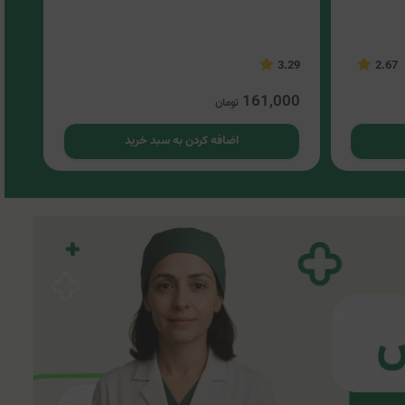
.17
3.29
2.67
00
161,000
تومان
اضافه کردن به سبد خرید