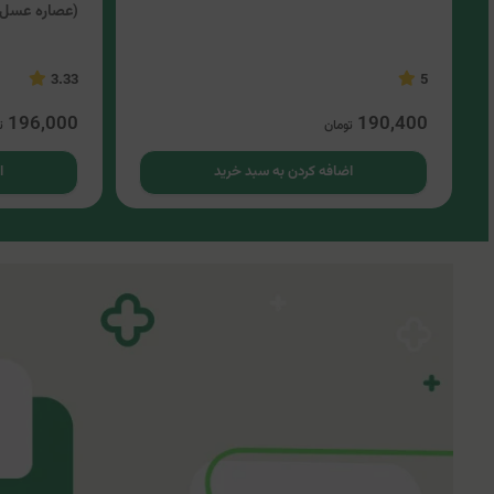
(عصاره عسل 
3.33
5
196,000
190,400
تومان
ت
اضافه کردن به سبد خرید
ا