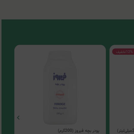
12%
تخفیف
پودر بچه فیروز (200گرم)
کرم