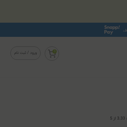
0
ورود
/
ثبت نام
3
از
5