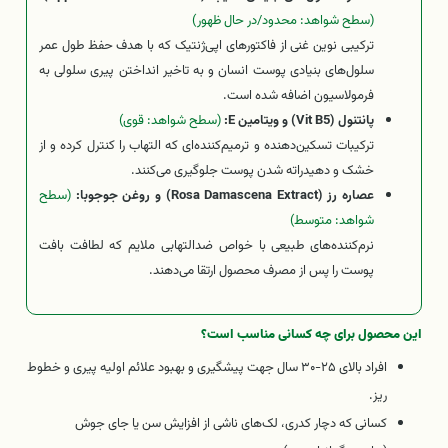
(سطح شواهد: محدود/در حال ظهور)
ترکیبی نوین غنی از فاکتورهای اپی‌ژنتیک که با هدف حفظ طول عمر
سلول‌های بنیادی پوست انسان و به تاخیر انداختن پیری سلولی به
فرمولاسیون اضافه شده است.
پانتنول (Vit B5) و ویتامین E:
(سطح شواهد: قوی)
ترکیبات تسکین‌دهنده و ترمیم‌کننده‌ای که التهاب را کنترل کرده و از
خشک و دهیدراته شدن پوست جلوگیری می‌کنند.
عصاره رز (Rosa Damascena Extract) و روغن جوجوبا:
(سطح
شواهد: متوسط)
نرم‌کننده‌های طبیعی با خواص ضدالتهابی ملایم که لطافت بافت
پوست را پس از مصرف محصول ارتقا می‌دهند.
این محصول برای چه کسانی مناسب است؟
افراد بالای ۲۵-۳۰ سال جهت پیشگیری و بهبود علائم اولیه پیری و خطوط
ریز.
کسانی که دچار کدری، لک‌های ناشی از افزایش سن یا جای جوش