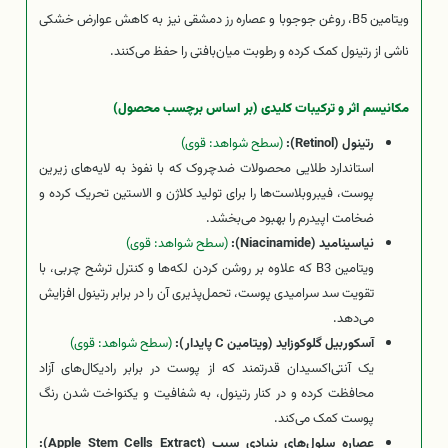
ویتامین B5، روغن جوجوبا و عصاره رز دمشقی نیز به کاهش عوارض خشکی
ناشی از رتینول کمک کرده و رطوبت میان‌بافتی را حفظ می‌کنند.
مکانیسم اثر و ترکیبات کلیدی (بر اساس برچسب محصول)
رتینول (Retinol):
(سطح شواهد: قوی)
استاندارد طلایی محصولات ضدچروک که با نفوذ به لایه‌های زیرین
پوست، فیبروبلاست‌ها را برای تولید کلاژن و الاستین تحریک کرده و
ضخامت اپیدرم را بهبود می‌بخشد.
نیاسینامید (Niacinamide):
(سطح شواهد: قوی)
ویتامین B3 که علاوه بر روشن کردن لکه‌ها و کنترل ترشح چربی، با
تقویت سد سرامیدی پوست، تحمل‌پذیری آن را در برابر رتینول افزایش
می‌دهد.
آسکوربیل گلوکوزاید (ویتامین C پایدار):
(سطح شواهد: قوی)
یک آنتی‌اکسیدان قدرتمند که از پوست در برابر رادیکال‌های آزاد
محافظت کرده و در کنار رتینول، به شفافیت و یکنواخت شدن رنگ
پوست کمک می‌کند.
عصاره سلول‌های بنیادی سیب (Apple Stem Cells Extract):