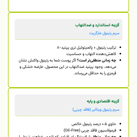
گزینه استاندارد و ضدالتهاب
سرم رتینول مارگریت
ترکیب رتینول + پالمیتوئیل تری پپتید-۸
کاهش‌دهنده التهاب و حساسیت
چه زمانی منطقی‌تر است؟
اگر پوست شما به رتینول واکنش نشان
می‌دهد، وجود پپتید ضدالتهاب در این محصول، عارضه خشکی و
قرمزی را به حداقل می‌رساند.
گزینه اقتصادی و پایه
سرم رتینول ویتالیر (فاقد چربی)
حاوی ۰.۵ درصد رتینول خالص
فرمولاسیون فاقد چربی (Oil-Free)
چه زمانی منطقی‌تر است؟
برای افرادی که تازه می‌خواهند رتینول را