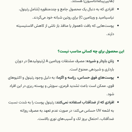
(هایپرپیگمانتاسیون) هستند.
افرادی که به دنبال یک محصول جامع و چندمنظوره (شامل رتینول،
نیاسینامید و ویتامین C) برای روتین شبانه خود می‌گردند.
پوست‌هایی که بافت ناهموار یا منافذ باز ناشی از کاهش الاستیسیته
دارند.
این محصول برای چه کسانی مناسب نیست؟
زنان باردار و شیرده:
مصرف مشتقات ویتامین A (رتینوئیدها) در دوران
بارداری و شیردهی ممنوع است.
پوست‌های فوق حساس، رزاسه و اگزما:
به دلیل وجود رتینول و اکتیوهای
قوی، ممکن است باعث تشدید قرمزی، سوزش و پوسته ریزی در این افراد
شود.
افرادی که از ضدآفتاب استفاده نمی‌کنند:
رتینول پوست را به شدت نسبت
به اشعه UV حساس می‌کند؛ در صورت عدم تعهد به مصرف روزانه
ضدآفتاب، احتمال بروز لک و آسیب‌های نوری بالاست.