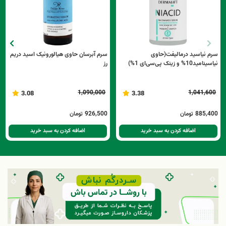
سرم نیاسید درمالیفت(حاوی
سرم آبرسان حاوی هیالورونیک اسید دریم
نیاسینامید10% و زینک پی‌سی‌ای 1%)
رز
1,090,000
1,041,600
3.08
3.38
885,400
تومان
926,500
تومان
اضافه کردن به سبد خرید
اضافه کردن به سبد خرید