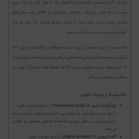
ترکیبات آنتی‌اکسیدان، فعالیت رادیکال‌های آزاد را مهار کرده و روند پیری
پوست را به تاخیر می‌اندازد. به‌علاوه، برخورداری از فاکتور رشد سلول‌های
بنیادی سیب سبب شده است تا قدرت ترمیم پوست بالا برود و روند
جوان‌سازی پوست سرعت بخشیده شود.
مکانیسم اثر این محصول بر پایه ترکیب هم‌افزای ترانگزامیک اسید، آلفا
آربوتین و مجموعه‌ای از روشن‌کننده‌های گیاهی و ترمیم‌کننده‌ها استوار است
که بدون ایجاد سمیت سلولی مخرب، لک‌ها را هدف قرار داده و رنگ پوست را
شفاف و یکنواخت می‌کنند.
مکانیسم اثر و ترکیبات کلیدی
ترانگزامیک اسید ۵٪ (Tranexamic Acid):
(سطح شواهد: قوی)
با مهار مسیر پلاسمین، از تعامل بین کراتینوسیت‌ها و ملانوسیت‌ها
جلوگیری کرده و به‌طور موثری ملاسما و لک‌های هورمونی را کاهش
می‌دهد.
آلفا-آربوتین ۲٪ (Alpha-Arbutin):
(سطح شواهد: قوی)