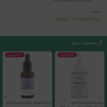
پس از جذب سرم توصیه می‌شود.
بخشها :
ضد لک و روشن کننده
سرم صورت
محصولات مرتبط
15%
تخفیف
15%
تخفیف
سرم نیاسید درمالیفت(حاوی
سرم ضد چروک و جوانساز پوست حاوی
نیاسینامید10% و زینک پی‌سی‌ای 1%)
رتینول دریم رز