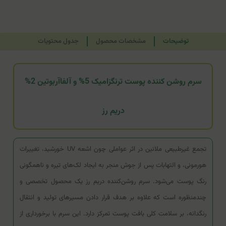
توضیحات
مشخصات محصول
جدول محتویات
سرم روشن کننده پوست ترنگزامیک 5% و آلفاآربوتین 2%
دریم رز
تجمع غیرطبیعی ملانین در اثر عواملی چون اشعه UV خورشید، تغییرات
هورمونی، و التهابات پس از جوش منجر به ایجاد لک‌های تیره و ناهمگونی
رنگ پوست می‌شود. سرم روشن‌کننده دریم رز یک محصول تخصصی و
چندمنظوره است که علاوه بر هدف قرار دادن مسیرهای تولید و انتقال
رنگدانه، بر سلامت کلی بافت پوست تمرکز دارد. این سرم با برخورداری از