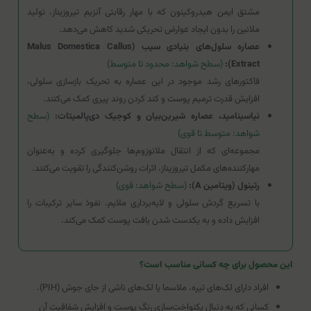
مشتق ایمن هیدروکینون که با مهار رقابتی آنزیم تیروزیناز، تولید
ملانین را بدون ایجاد عوارض تحریکی شدید کاهش می‌دهد.
عصاره سلول‌های بنیادی سیب (Malus Domestica Callus
Extract):
(سطح شواهد: محدود تا متوسط)
فاکتورهای رشد موجود در این عصاره به تحریک بازسازی سلولی،
افزایش قدرت ترمیم پوست و کند کردن روند پیری کمک می‌کنند.
نیاسینامید، عصاره شیرین‌بیان و کوجیک دی‌پالمیتات:
(سطح
شواهد: متوسط تا قوی)
مجموعه‌ای که از انتقال ملانوزوم‌ها جلوگیری کرده و به‌عنوان
مهارکننده‌های مکمل تیروزیناز، اثرات روشن‌کنندگی را تقویت می‌کنند.
رتینول (ویتامین A):
(سطح شواهد: قوی)
با تسریع گردش سلولی و لایه‌برداری ملایم، نفوذ سایر ترکیبات را
افزایش داده و به یکدست شدن بافت پوست کمک می‌کند.
این محصول برای چه کسانی مناسب است؟
افراد دارای لک‌های تیره، ملاسما یا لک‌های ناشی از جای جوش (PIH).
کسانی که به دنبال یکنواخت‌سازی رنگ پوست و افزایش شفافیت آن