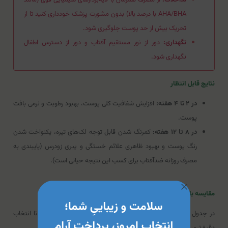
AHA/BHA با درصد بالا) بدون مشورت پزشک خودداری کنید تا از
تحریک بیش از حد پوست جلوگیری شود.
نگهداری:
دور از نور مستقیم آفتاب و دور از دسترس اطفال
نگهداری شود.
نتایج قابل انتظار
در ۲ تا ۴ هفته:
افزایش شفافیت کلی پوست، بهبود رطوبت و نرمی بافت
پوست.
در ۸ تا ۱۲ هفته:
کمرنگ شدن قابل توجه لک‌های تیره، یکنواخت شدن
رنگ پوست و بهبود ظاهری علائم خستگی و پیری زودرس (پایبندی به
مصرف روزانه ضدآفتاب برای کسب این نتیجه حیاتی است).
مقایسه با گزینه‌های مشابه
در جدول زیر، سرم دریم رز با دو محصول دیگر مقایسه شده است تا انتخاب
دقیق‌تری داشته باشید: