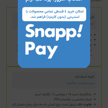
گزینه تخصصی (محصول فعلی)
سرم دریم رز (ترانگزامیک ۵٪ + آربوتین ۲٪)
دارای فاکتور رشد سلول بنیادی سیب و رتینول
عملکرد دوگانه: ضدلک + جوان‌ساز
چه زمانی منطقی‌تر است:
زمانی که علاوه بر درمان لک، به دنبال
ترمیم پوست و پیشگیری از پیری هستید و به رتینول حساسیت
ندارید.
گزینه استاندارد
سرم ترنکسید درمالیفت
ترانگزامیک اسید ۵٪ + ویتامین C + آزلائیک اسید
تمرکز تخصصی بر ملاسما و PIH
تفاوت:
فاقد رتینول است؛ برای کسانی که به دنبال درمان متمرکز لک