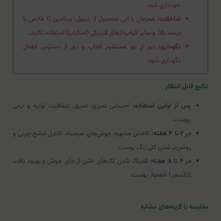
خودداری شود.
تداخلات:
همزمان با این محصول از رتینول، ویتامین C خالص با
درصد بالا، و سایر لایه‌بردارهای فیزیکی (اسکراب) استفاده نکنید.
نگهداری:
دور از نور مستقیم آفتاب و دور از دسترس اطفال
نگهداری شود.
نتایج قابل انتظار
پس از اولین استفاده:
احساس تمیزی عمیق، شفافیت اولیه و نرمی
پوست.
در ۲ تا ۴ هفته:
کاهش مشهود جوش‌های سرسیاه، کنترل ترشح چربی و
روشن‌تر شدن کلی رنگ پوست.
در ۴ تا ۸ هفته:
کمرنگ شدن لک‌های ناشی از جای جوش و بهبود بافت
(تکسچر) ناهموار پوست.
مقایسه با گزینه‌های مشابه