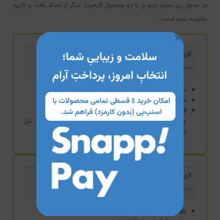
در جدول زیر، سرم دریم رز با دو محصول لایه‌بردار دیگر از لحاظ بافت و کاربرد
مقایسه شده است:
گزینه تخصصی (محصول فعلی)
سرم لایه‌بردار AHA 15% و BHA 2% دریم رز
حاوی هر دو گروه AHA و BHA
حاوی ترانگزامیک اسید (ضدلک)
کاربرد:
فرمولاسیون جامع و تخصصی برای پوست‌های چرب و
جوش‌دار که همزمان با منافذ باز و لک‌های پوستی درگیر هستند. نیاز
به شستشو دارد (تکنیک واش‌آف).
گزینه استاندارد
کرم لایه بردار فرونیا (AHA 15%)
بافت کرمی و فاقد BHA