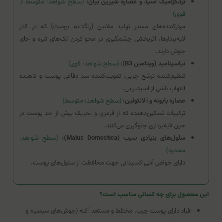
ترانگزامیک اسید و عصاره شیرین بیان:
(سطح شواهد: متوسط تا
قوی)
مهارکننده‌های مسیر تولید ملانین (رنگدانه پوست) که در کنار
لایه‌بردارها، اثربخشی چشمگیری در محو کردن لک‌های تیره و جای
جوش دارند.
نیاسینامید (ویتامین B3):
(سطح شواهد: قوی)
تنظیم‌کننده ترشح چربی، تقویت‌کننده سد دفاعی پوست و کاهنده
التهاب ناشی از اسیدتراپی.
عصاره بابونه و آلانتوئین:
(سطح شواهد: متوسط)
ترکیبات تسکین‌دهنده که از قرمزی و تحریک بیش از حد پوست در
حین لایه‌برداری جلوگیری می‌کنند.
سلول‌های بنیادی سیب (Malus Domestica):
(سطح شواهد:
محدود)
دارای خواص آنتی‌اکسیدانی جهت محافظت از سلول‌های پوست.
این محصول برای چه کسانی مناسب است؟
افراد دارای پوست چرب، مختلط و مستعد آکنه (جوش‌های سرسیاه و