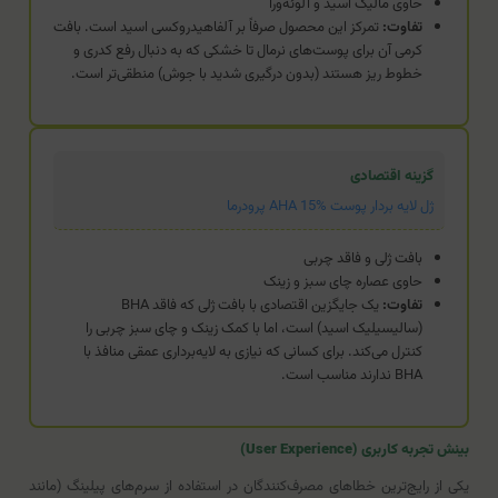
حاوی مالیک اسید و آلوئه‌ورا
تفاوت:
تمرکز این محصول صرفاً بر آلفاهیدروکسی اسید است. بافت
کرمی آن برای پوست‌های نرمال تا خشکی که به دنبال رفع کدری و
خطوط ریز هستند (بدون درگیری شدید با جوش) منطقی‌تر است.
گزینه اقتصادی
ژل لایه بردار پوست AHA 15% پرودرما
بافت ژلی و فاقد چربی
حاوی عصاره چای سبز و زینک
تفاوت:
یک جایگزین اقتصادی با بافت ژلی که فاقد BHA
(سالیسیلیک اسید) است، اما با کمک زینک و چای سبز چربی را
کنترل می‌کند. برای کسانی که نیازی به لایه‌برداری عمقی منافذ با
BHA ندارند مناسب است.
بینش تجربه کاربری (User Experience)
یکی از رایج‌ترین خطاهای مصرف‌کنندگان در استفاده از سرم‌های پیلینگ (مانند