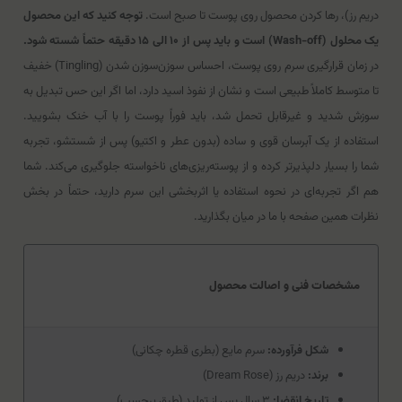
دریم رز)، رها کردن محصول روی پوست تا صبح است.
توجه کنید که این محصول
یک محلول (Wash-off) است و باید پس از ۱۰ الی ۱۵ دقیقه حتماً شسته شود.
در زمان قرارگیری سرم روی پوست، احساس سوزن‌سوزن شدن (Tingling) خفیف
تا متوسط کاملاً طبیعی است و نشان از نفوذ اسید دارد، اما اگر این حس تبدیل به
سوزش شدید و غیرقابل تحمل شد، باید فوراً پوست را با آب خنک بشویید.
استفاده از یک آبرسان قوی و ساده (بدون عطر و اکتیو) پس از شستشو، تجربه
شما را بسیار دلپذیرتر کرده و از پوسته‌ریزی‌های ناخواسته جلوگیری می‌کند. شما
هم اگر تجربه‌ای در نحوه استفاده یا اثربخشی این سرم دارید، حتماً در بخش
نظرات همین صفحه با ما در میان بگذارید.
مشخصات فنی و اصالت محصول
شکل فرآورده:
سرم مایع (بطری قطره چکانی)
برند:
دریم رز (Dream Rose)
تاریخ انقضا:
۳ سال پس از تولید (طبق برچسب)