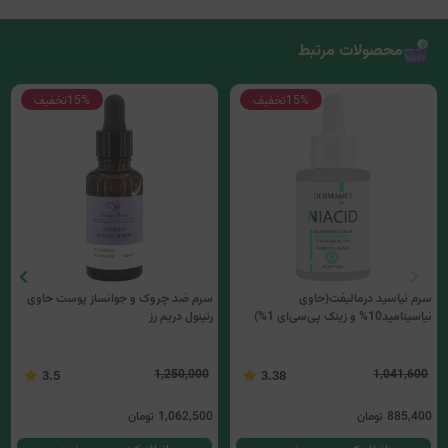
محصولات مرتبط
15%
تخفیف
15%
تخفیف
سرم نیاسید درمالیفت(حاوی
سرم ضد چروک و جوانساز پوست حاوی
نیاسینامید10% و زینک پی‌سی‌ای 1%)
رتینول دریم رز
1,250,000
1,041,600
3.5
3.38
885,400
تومان
1,062,500
تومان