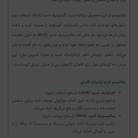
برای پاکسازی سطحی و عمقی پوست ارائه می‌دهد.
مکانیسم اثر این محصول دوگانه است: گلیکولیک اسید (AHA) اتصالات بین
سلول‌های مرده در لایه شاخی (استراتوم کورنئوم) را سست کرده و باعث
ریزش آن‌ها می‌شود، در حالی که سالیسیلیک اسید (BHA) به دلیل ماهیت
محلول در چربی، به عمق منافذ نفوذ کرده و چربی‌های به دام افتاده را حل
می‌کند. حضور ترکیباتی نظیر ترانگزامیک اسید و عصاره شیرین بیان، این
سرم را به گزینه‌ای موثر برای کاهش لک‌های پس از جوش تبدیل کرده است.
مکانیسم اثر و ترکیبات کلیدی
گلیکولیک اسید (AHA):
(سطح شواهد: قوی)
با نفوذپذیری بالا به دلیل اندازه مولکولی کوچک، لایه برداری سطحی
انجام داده و به سنتز کلاژن و رفع تیرگی‌ها کمک می‌کند.
سالیسیلیک اسید (BHA):
(سطح شواهد: قوی)
ترکیب کومدولیتیک (ضد جوش سرسیاه و سرسفید) که منافذ را از
چربی و آلودگی تخلیه می‌کند.