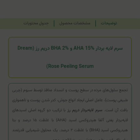
توضیحات
مشخصات محصول
جدول محتویات
سرم لایه بردار AHA 15% و BHA 2% دریم رز (Dream
Rose Peeling Serum)
تجمع سلول‌های مرده در سطح پوست و انسداد منافذ توسط سبوم (چربی
طبیعی پوست)، عامل اصلی ایجاد انواع جوش، کدر شدن پوست و ناهمواری
بافت آن است.
سرم لایه‌بردار دریم رز
با ترکیب دو گروه اصلی اسیدهای
لایه‌بردار یعنی آلفا هیدروکسی اسید (AHA) با غلظت ۱۵ درصد و بتا
هیدروکسی اسید (BHA) با غلظت ۲ درصد، یک محلول شیمیایی قدرتمند