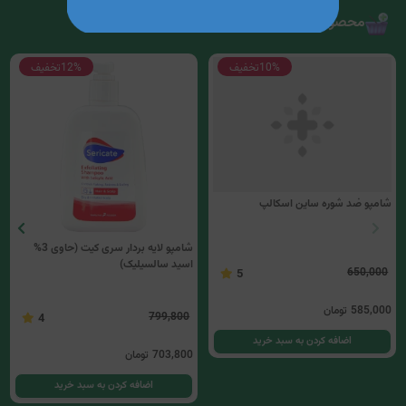
محصولات مرتبط
10%
تخفیف
12%
تخفیف
شامپو ضد شوره ساین اسکالپ
شامپو لایه بردار سری کیت (حاوی 3%
اسید سالسیلیک)
799,800
650,000
4
5
585,000
تومان
703,800
تومان
اضافه کردن به سبد خرید
اضافه کردن به سبد خرید