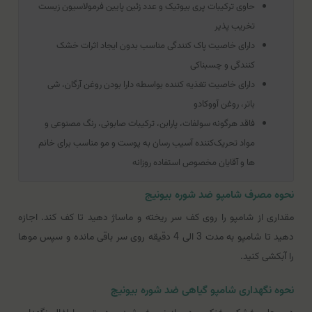
حاوی ترکیبات پری بیوتیک و عدد زئین پایین فرمولاسیون زیست
تخریب پذیر
دارای خاصیت پاک کنندگی مناسب بدون ایجاد اثرات خشک
کنندگی و چسبناکی
دارای خاصیت تغذیه کننده بواسطه دارا بودن روغن آرگان، شی
باتر، روغن آووکادو
فاقد هرگونه سولفات، پارابن، ترکیبات صابونی، رنگ مصنوعی و
مواد تحریک‌کننده آسیب رسان به پوست و مو مناسب برای خانم
ها و آقایان مخصوص استفاده روزانه
نحوه مصرف شامپو ضد شوره بیونیج
مقداری از شامپو را روی کف سر ریخته و ماساژ دهید تا کف کند. اجازه
دهید تا شامپو به مدت 3 الی 4 دقیقه روی سر باقی مانده و سپس موها
را آبکشی کنید.
نحوه نگهداری شامپو گیاهی ضد شوره بیونیج