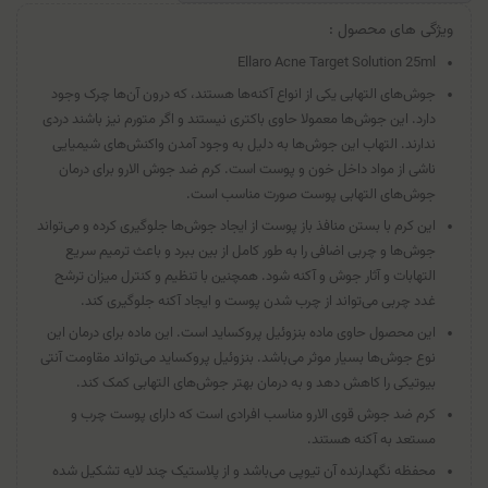
ویژگی های محصول :
Ellaro Acne Target Solution 25ml
جوش‌های التهابی یکی از انواع آکنه‌ها هستند، که درون آن‌ها چرک وجود
دارد. این جوش‌ها معمولا حاوی باکتری نیستند و اگر متورم نیز باشند دردی
ندارند. التهاب این جوش‌ها به دلیل به وجود آمدن واکنش‌های شیمیایی
ناشی از مواد داخل خون و پوست است. کرم ضد جوش الارو برای درمان
جوش‌های التهابی پوست صورت مناسب است.
این کرم با بستن منافذ باز پوست از ایجاد جوش‌ها جلوگیری کرده و می‌تواند
جوش‌ها و چربی اضافی را به طور کامل از بین ببرد و باعث ترمیم سریع
التهابات و آثار جوش و آکنه شود. همچنین با تنظیم و کنترل میزان ترشح
غدد چربی می‌تواند از چرب شدن پوست و ایجاد آکنه جلوگیری کند.
این محصول حاوی ماده بنزوئیل پروکساید است. این ماده برای درمان این
نوع جوش‌ها بسیار موثر می‌باشد. بنزوئیل پروکساید می‌تواند مقاومت آنتی
بیوتیکی را کاهش دهد و به درمان بهتر جوش‌های التهابی کمک کند.
کرم ضد جوش قوی الارو مناسب افرادی است که دارای پوست چرب و
مستعد به آکنه هستند.
محفظه نگهدارنده آن تیوپی می‌باشد و از پلاستیک چند لایه تشکیل شده