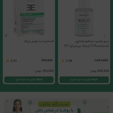
سرم نیاسید درمالیفت(حاوی
کنسانتره ضد جوش اریکه
نیاسینامید10% و زینک پی‌سی‌ای 1%)
659,800
1,041,600
3.31
3.38
885,400
تومان
593,800
تومان
اضافه کردن به سبد خرید
اضافه کردن به سبد خرید