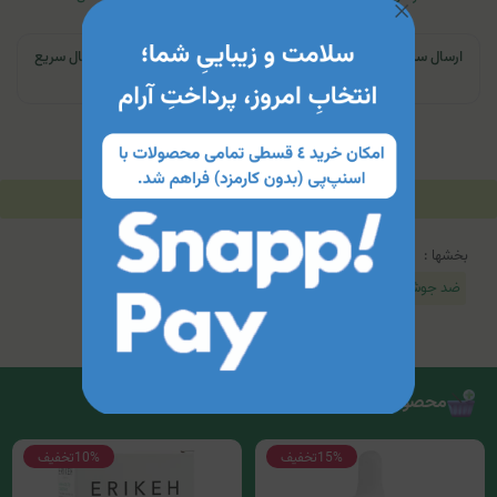
ارسال سریع | تهران و کرج: تحویل تا ۲۴ ساعت | سایر نقاط ایران: ارسال سریع
به پست
توضیحات
مشخصات محصول
جدول محتویات
بخشها :
ضد جوش و آکنه
محصولات مرتبط
15%
تخفیف
10%
تخفیف