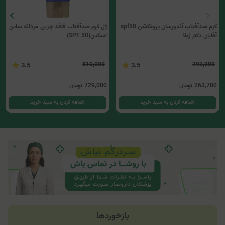
كرم ضدآفتاب آندورسان پروتكشن spf50
ژل کرم ضدآفتاب فاقد چربی مردانه ساین
آقایان دكتر ژيلا
اسکین(SPF 50)
810,000
293,000
3.5
3.5
263,700
تومان
729,000
تومان
اضافه کردن به سبد خرید
اضافه کردن به سبد خرید
بازخوردها