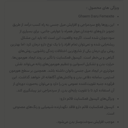
ویژگی های محصول :
Ghaem Daru Femexite
این روزها رفع سردمزاجی و افزایش میل جنسی به راه کسب درآمد از طریق
تجویز داروهای نه‌چندان موثر همراه با عوارض جانبی، برای بسیاری از
سودجویان شده است. اگرچه واقعیت این است که باید این مشکل
ریشه‌یابی شده و نمی‌توان تمام افراد را با یک نوع دارو درمان کرد؛ اما بهترین
روش برای درمان یکی از شایع‌ترین اختلالات زندگی زناشویی، روش‌های
گیاهی و بی‌خطر است. کپسول فمکسایت با تأثیر بر روند ایجاد هورمون‌ها،
حرارت بدن و تشکیل انسولین و تنظیم هورمون‌های زنانه می‌تواند نقش
موثرتری در ایجاد میل جنسی بانوان داشته باشد. همچنین بر سطح هورمون
استرس، سامانه دفاعی بدن و واکنش‌های آگاهانه اثر خواهد گذاشت. این
فرآورده جنبه تقویت‌کننده عمومی بدن را دارد و می‌توان به‌صورت دوره‌ای از
آن استفاده کرد تا با تقویت پایه‌ای بدن، از سردمزاجی نیز پیشگیری کند.
ویژگی‌های کپسول فمکسایت قائم دارو:
کپسول فمکسایت قائم دارو فاقد نگهدارنده شیمیایی و رنگ‌های مصنوعی
است.
موجب افزایش سوخت‌وساز بدن می‌شود.