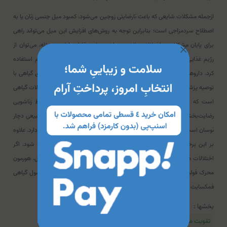
ازجمله مشکلات شایعی که باعث نارضایتی زوجین می‌شود، کمبود میل جنسی زنان یا به‌
اصطلاح سردمزاجی است؛ بنابراین توجه به روش‌های افزایش این میل می‌تواند راهی
برای پایان مشکلات و اختلالات زناشویی باشد. برای مقابله با این مسئله، می‌توان از
رژیم غذایی موثر که موجب خون‌رسانی بهتر و افزایش متابولسیم شود، هم استفاده
کرد. داروهای شیمیایی مورد تأیید زیادی وجود ندارد، ولی استفاده از داروهای گیاهی با
توصیه پزشک می‌تواند موثر باشد. کپسول فمکسایت قائم دارو ازجمله محصولات گیاهی
است که با داشتن عصاره موثر موجب بهبود سردمزاجی و تداوم روابط زناشویی
رضایت‌بخش خواهد شد. شایان‌ ذکر است که تمایلات جنسی زنان به‌طور طبیعی دچار
نوسان است و با تغییرات مهم زندگی مانند بارداری، یائسگی یا بیماری ارتباط دارد. علاوه
بر این برخی داروهای ضدافسردگی نیز می‌توانند موجب سردمزاجی در آنها شود. اگر
اختلالات هورمونی مانند کاهش میزان ترشح هورمون‌های زنانه مثل استرادیول، هورمون
محرک فولیکول، پرولاکتین و تستوسترون، دلیل سردمزاجی باشد مصرف کپسول گیاهی
فمکسایت می‌تواند به درمان آن کمک کند.
بخشها :
تقویت میل و عملکرد جنسی خانمها