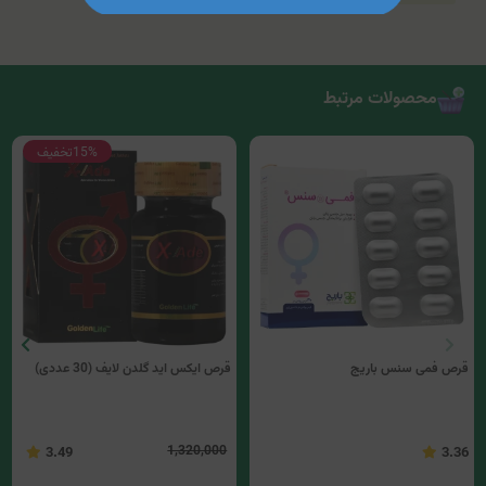
محصولات مرتبط
15%
تخفیف
قرص فمی سنس باریج
قرص ایکس اید گلدن لایف (30 عددی)
1,320,000
3.49
3.36